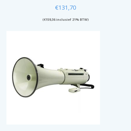
€
131,70
(
€
159,36
inclusief 21% BTW)