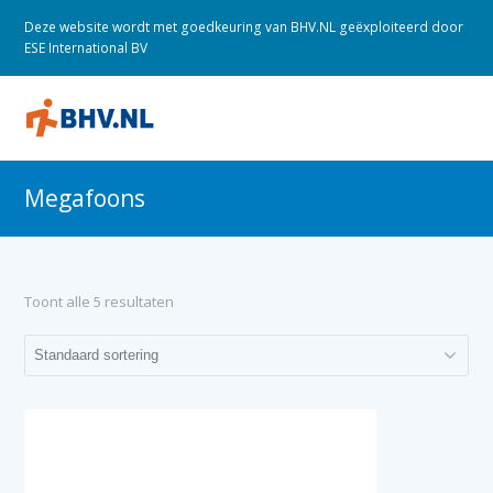
Deze website wordt met goedkeuring van BHV.NL geëxploiteerd door
ESE International BV
O
M
M
Megafoons
Toont alle 5 resultaten