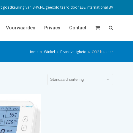
t goedkeuring van BHV.NL geëxploiteerd door
ESE International BV
Voorwaarden
Privacy
Contact
Home
»
Winkel
»
Brandveiligheid
»
CO2 blusser