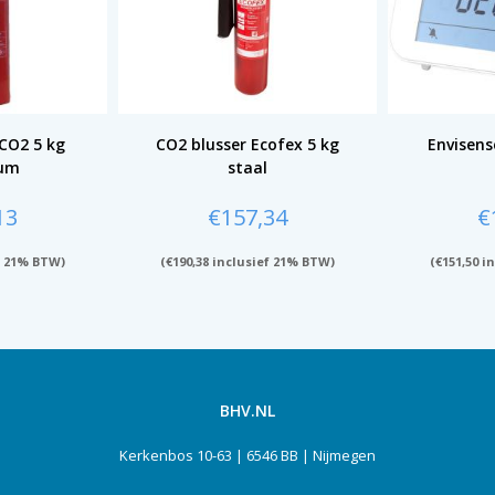
CO2 5 kg
CO2 blusser Ecofex 5 kg
Envisen
ium
staal
13
€
157,34
€
f 21% BTW)
(
€
190,38
inclusief 21% BTW)
(
€
151,50
in
BHV.NL
Kerkenbos 10-63 | 6546 BB | Nijmegen