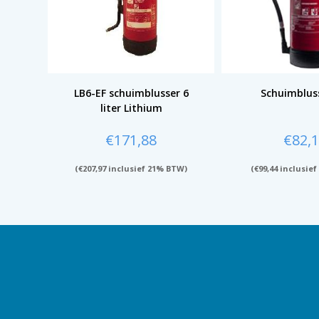
LB6-EF schuimblusser 6
Schuimbluss
liter Lithium
€
171,88
€
82,
(
€
207,97
inclusief 21% BTW)
(
€
99,44
inclusief