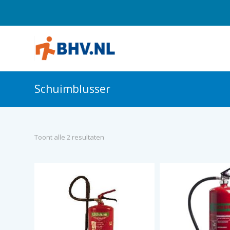
Schuimblusser
Toont alle 2 resultaten