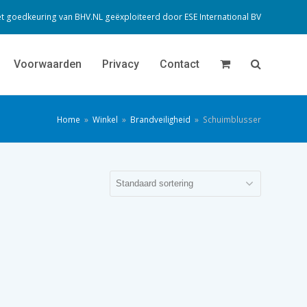
t goedkeuring van BHV.NL geëxploiteerd door
ESE International BV
Voorwaarden
Privacy
Contact
Home
»
Winkel
»
Brandveiligheid
»
Schuimblusser