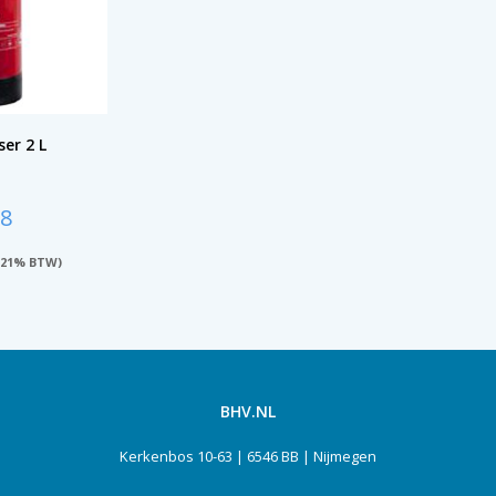
er 2 L
18
 21% BTW)
BHV.NL
Kerkenbos 10-63 | 6546 BB | Nijmegen