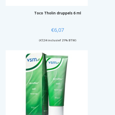
Toco Tholin druppels 6 ml
€
6,07
(
€
7,34
inclusief 21% BTW)