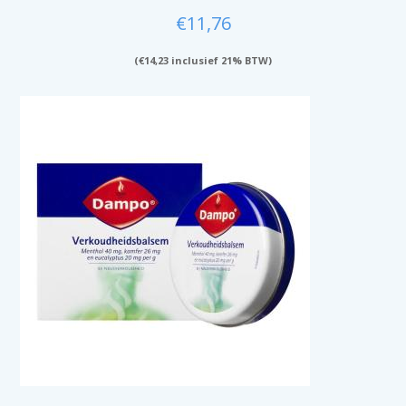
€
11,76
(
€
14,23
inclusief 21% BTW)