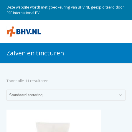
Deze website wordt met goedkeuring van BHV.NL geëxploiteerd door
ESE International BV
O
M
M
Zalven en tincturen
Toont alle 11 resultaten