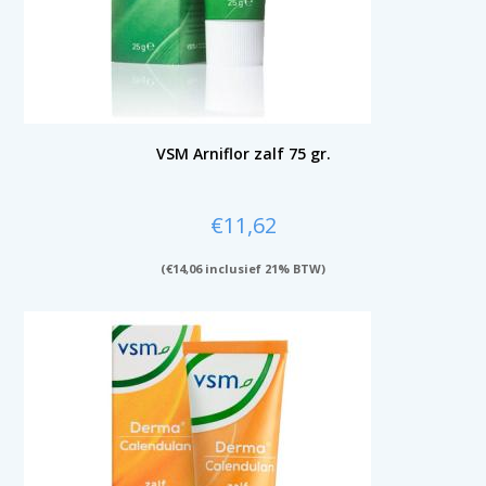
VSM Arniflor zalf 75 gr.
€
11,62
(
€
14,06
inclusief 21% BTW)