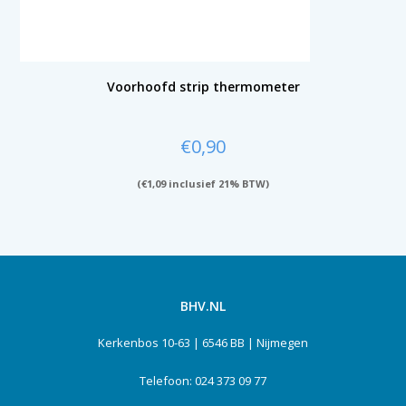
Voorhoofd strip thermometer
€
0,90
(
€
1,09
inclusief 21% BTW)
BHV.NL
Kerkenbos 10-63 | 6546 BB | Nijmegen
Telefoon: 024 373 09 77