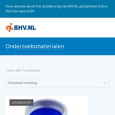
Deze website wordt met goedkeuring van BHV.NL geëxploiteerd door
ESE International BV
O
M
M
Onderzoeksmaterialen
Toont alle 7 resultaten
UITVERKOCHT