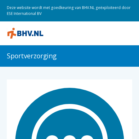
Deze website wordt met goedkeuring van BHV.NL geëxploiteerd door
ESE International BV
O
M
M
Sportverzorging