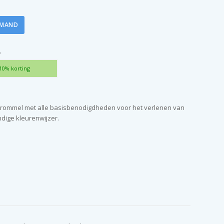
LMAND
?
10% korting
rommel met alle basisbenodigdheden voor het verlenen van
ndige kleurenwijzer.