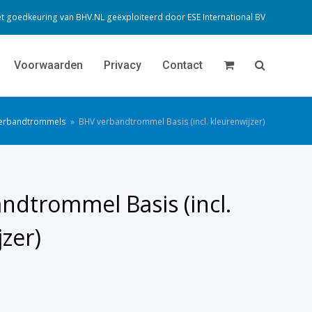
t goedkeuring van BHV.NL geëxploiteerd door
ESE International BV
Voorwaarden
Privacy
Contact
erbandtrommels
»
BHV verbandtrommel Basis (incl. kleurenwijzer)
ndtrommel Basis (incl.
zer)