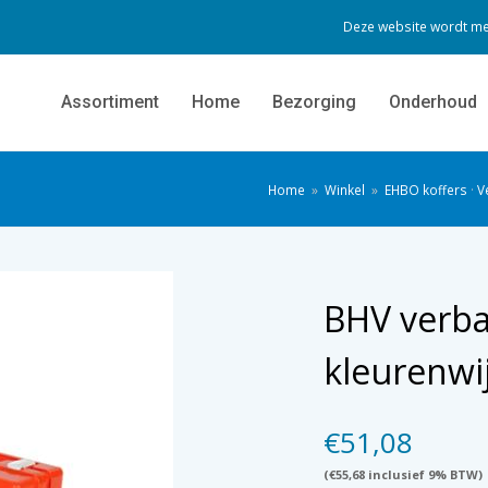
Deze website wordt me
Assortiment
Home
Bezorging
Onderhoud
Home
»
Winkel
»
EHBO koffers
·
V
BHV verba
kleurenwij
€
51,08
(
€
55,68
inclusief 9% BTW)