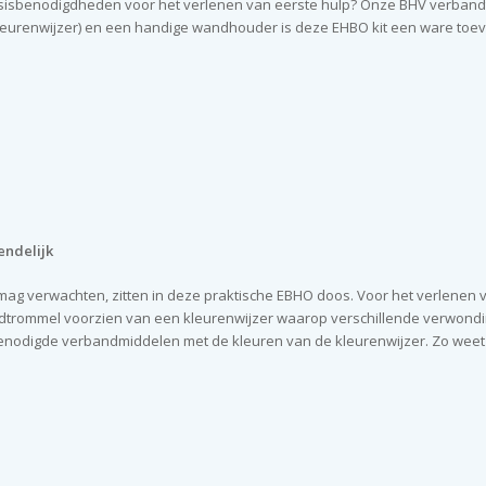
asisbenodigdheden voor het verlenen van eerste hulp? Onze BHV verband
f kleurenwijzer) en een handige wandhouder is deze EHBO kit een ware toe
endelijk
ag verwachten, zitten in deze praktische EBHO doos. Voor het verlenen van
dtrommel voorzien van een kleurenwijzer waarop verschillende verwond
nodigde verbandmiddelen met de kleuren van de kleurenwijzer. Zo weet i