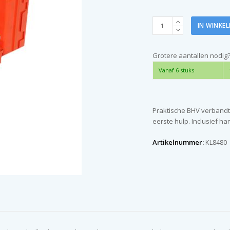
BHV
IN WINKE
verbandtrommel
Basis
(incl.
Grotere aantallen nodig
kleurenwijzer)
Vanaf 6 stuks
aantal
Praktische BHV verbandt
eerste hulp. Inclusief ha
Artikelnummer:
KL8480