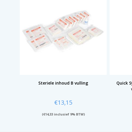
Steriele inhoud B vulling
Quick S
€
13,15
(
€
14,33
inclusief 9% BTW)