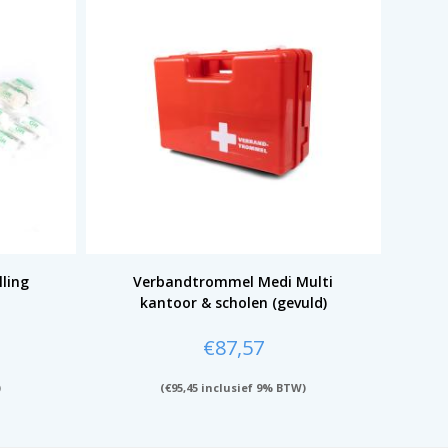
lling
Verbandtrommel Medi Multi
kantoor & scholen (gevuld)
€
87,57
)
(
€
95,45
inclusief 9% BTW)