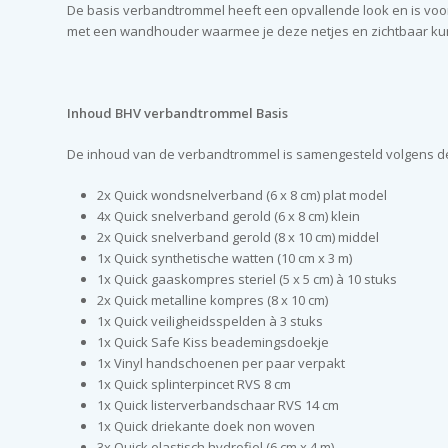
De basis verbandtrommel heeft een opvallende look en is voor
met een wandhouder waarmee je deze netjes en zichtbaar k
Inhoud BHV verbandtrommel Basis
De inhoud van de verbandtrommel is samengesteld volgens de
2x Quick wondsnelverband (6 x 8 cm) plat model
4x Quick snelverband gerold (6 x 8 cm) klein
2x Quick snelverband gerold (8 x 10 cm) middel
1x Quick synthetische watten (10 cm x 3 m)
1x Quick gaaskompres steriel (5 x 5 cm) à 10 stuks
2x Quick metalline kompres (8 x 10 cm)
1x Quick veiligheidsspelden à 3 stuks
1x Quick Safe Kiss beademingsdoekje
1x Vinyl handschoenen per paar verpakt
1x Quick splinterpincet RVS 8 cm
1x Quick listerverbandschaar RVS 14 cm
1x Quick driekante doek non woven
3x Quick elastisch hydrofiel (6 cm x 4 m)