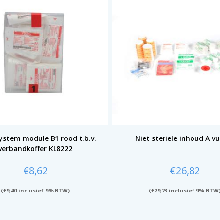
ystem module B1 rood t.b.v.
Niet steriele inhoud A vu
verbandkoffer KL8222
€
8,62
€
26,82
(
€
9,40
inclusief 9% BTW)
(
€
29,23
inclusief 9% BTW