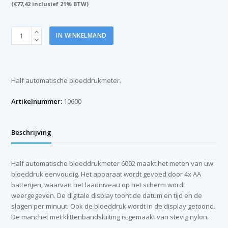
(
€
77,42
inclusief 21% BTW)
Bloeddrukmeter
IN WINKELMAND
half
automatisch
excl.
1x
Half automatische bloeddrukmeter.
LR6
batterijen
Artikelnummer:
10600
aantal
Beschrijving
Half automatische bloeddrukmeter 6002 maakt het meten van uw
bloeddruk eenvoudig. Het apparaat wordt gevoed door 4x AA
batterijen, waarvan het laadniveau op het scherm wordt
weergegeven. De digitale display toont de datum en tijd en de
slagen per minuut. Ook de bloeddruk wordt in de display getoond.
De manchet met klittenbandsluiting is gemaakt van stevig nylon.