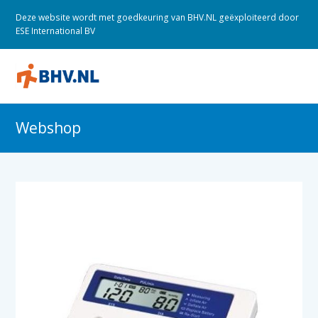
Deze website wordt met goedkeuring van BHV.NL geëxploiteerd door
ESE International BV
O
M
M
Webshop