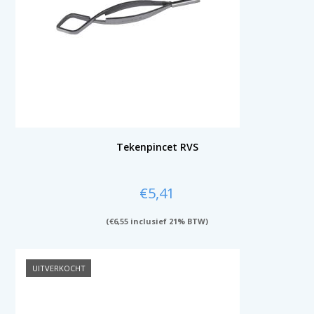
Tekenpincet RVS
€
5,41
(
€
6,55
inclusief 21% BTW)
UITVERKOCHT