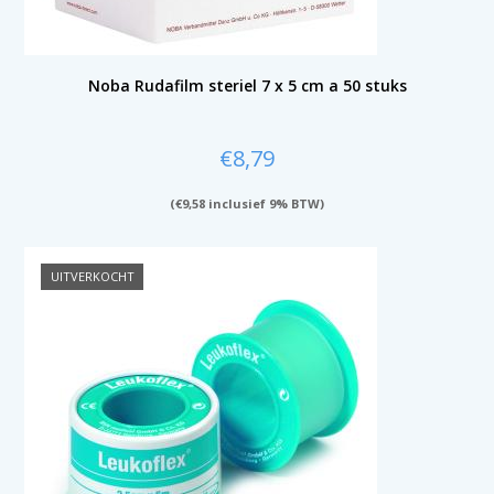
Noba Rudafilm steriel 7 x 5 cm a 50 stuks
€
8,79
(
€
9,58
inclusief 9% BTW)
UITVERKOCHT