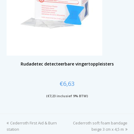
Rudadetec detecteerbare vingertoppleisters
€
6,63
(
€
7,23
inclusief 9% BTW)
previous
Cederroth First Aid & Burn
Cederroth soft foam bandage
next
station
post:
post:
beige 3 cm x 4,5 m