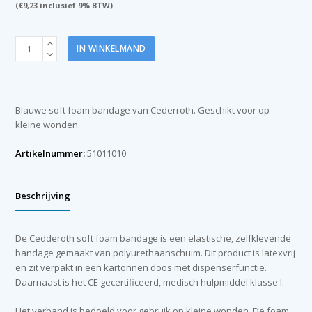
(
€
9,23
inclusief 9% BTW)
Cederroth
IN WINKELMAND
soft
foam
bandage
blauw
Blauwe soft foam bandage van Cederroth. Geschikt voor op
6
kleine wonden.
cm
x
Artikelnummer:
51011010
4,5
m
aantal
Beschrijving
De Cedderoth soft foam bandage is een elastische, zelfklevende
bandage gemaakt van polyurethaanschuim. Dit product is latexvrij
en zit verpakt in een kartonnen doos met dispenserfunctie.
Daarnaast is het CE gecertificeerd, medisch hulpmiddel klasse I.
Het verband is bedoeld voor gebruik op kleine wonden. De foam