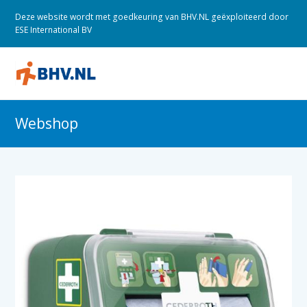
Deze website wordt met goedkeuring van BHV.NL geëxploiteerd door
ESE International BV
O
M
M
Webshop