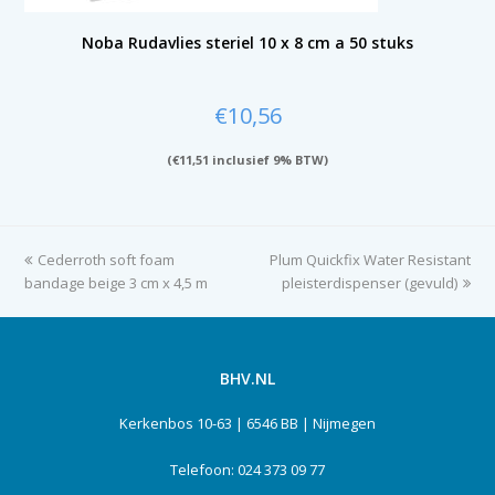
Noba Rudavlies steriel 10 x 8 cm a 50 stuks
€
10,56
(
€
11,51
inclusief 9% BTW)
previous
Cederroth soft foam
Plum Quickfix Water Resistant
next
bandage beige 3 cm x 4,5 m
post:
post:
pleisterdispenser (gevuld)
BHV.NL
Kerkenbos 10-63 | 6546 BB | Nijmegen
Telefoon: 024 373 09 77