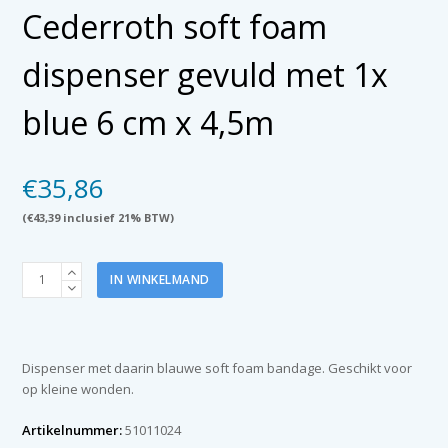
Cederroth soft foam
dispenser gevuld met 1x
blue 6 cm x 4,5m
€
35,86
(
€
43,39
inclusief 21% BTW)
Cederroth
IN WINKELMAND
soft
foam
dispenser
gevuld
Dispenser met daarin blauwe soft foam bandage. Geschikt voor
met
op kleine wonden.
1x
blue
Artikelnummer:
51011024
6