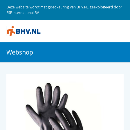
Deze website wordt met goedkeuring van BHV.NL geëxploiteerd door
ESE International BV
O
M
M
Webshop