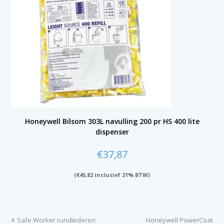
Honeywell Bilsom 303L navulling 200 pr HS 400 lite
dispenser
€
37,87
(
€
45,82
inclusief 21% BTW)
previous
Safe Worker rundlederen
Honeywell PowerCoat
next