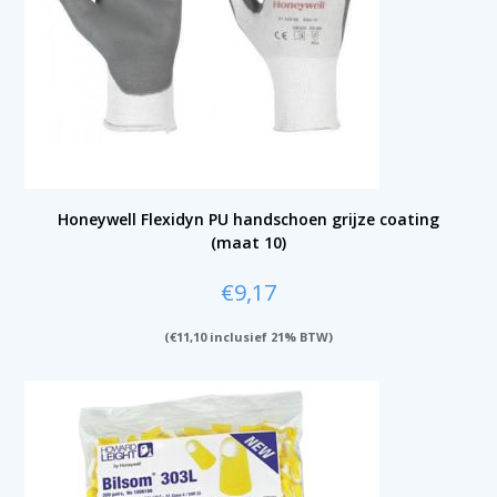
Honeywell Flexidyn PU handschoen grijze coating
(maat 10)
€
9,17
(
€
11,10
inclusief 21% BTW)