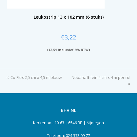
Leukostrip 13 x 102 mm (6 stuks)
€
3,22
(
€
3,51
inclusief 9% BTW)
previous
Co-Flex 2,5 cm x 4,5 m blauw
Nobahaft fein 4 cm x 4 m per rol
next
post:
post:
BHV.NL
Kerkenbos 10-63 | 6546 BB | Nijmegen
Telefoon: 024 373 09 77