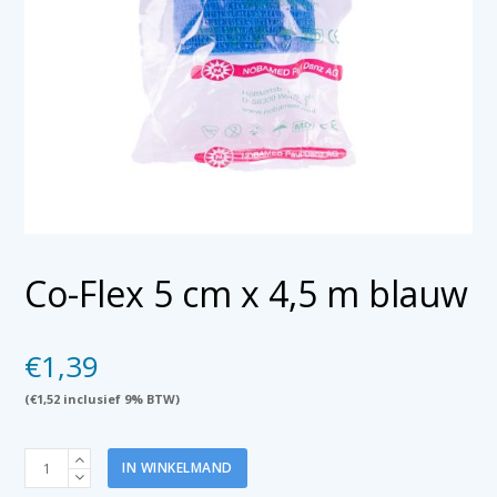
Co-Flex 5 cm x 4,5 m blauw
€
1,39
(
€
1,52
inclusief 9% BTW)
Co-
IN WINKELMAND
Flex