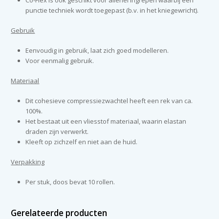
Co-Flex is ook geschikt voor allerlei ingrepen waarbij een
punctie techniek wordt toegepast (b.v. in het kniegewricht).
Gebruik
Eenvoudig in gebruik, laat zich goed modelleren.
Voor eenmalig gebruik.
Materiaal
Dit cohesieve compressiezwachtel heeft een rek van ca.
100%.
Het bestaat uit een vliesstof materiaal, waarin elastan
draden zijn verwerkt.
Kleeft op zichzelf en niet aan de huid.
Verpakking
Per stuk, doos bevat 10 rollen.
Gerelateerde producten