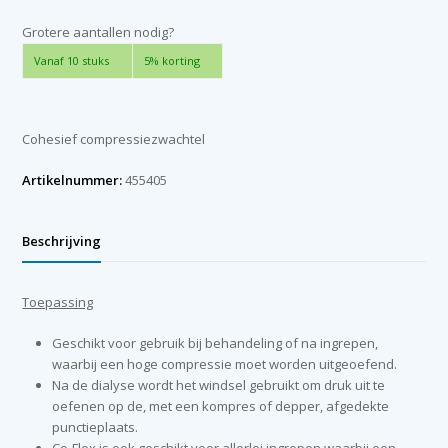
5
cm
Grotere aantallen nodig?
x
Vanaf 10 stuks
5% korting
4,5
m
blauw
aantal
Cohesief compressiezwachtel
Artikelnummer:
455405
Beschrijving
Toepassing
Geschikt voor gebruik bij behandeling of na ingrepen,
waarbij een hoge compressie moet worden uitgeoefend.
Na de dialyse wordt het windsel gebruikt om druk uit te
oefenen op de, met een kompres of depper, afgedekte
punctieplaats.