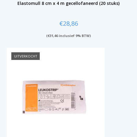
Elastomull 8 cm x 4 m gecellofaneerd (20 stuks)
€
28,86
(
€
31,46
inclusief 9% BTW)
UITVERKOCHT