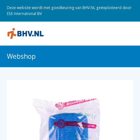
Deze website wordt met goedkeuring van BHV.NL geëxploiteerd door
ESE International BV
O
M
M
Webshop