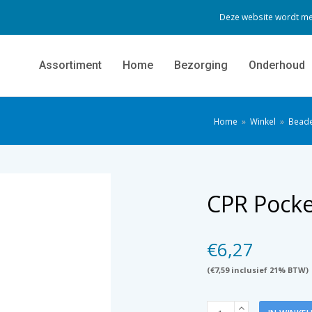
Deze website wordt me
Assortiment
Home
Bezorging
Onderhoud
Home
»
Winkel
»
Bead
CPR Pocke
€
6,27
(
€
7,59
inclusief 21% BTW)
CPR