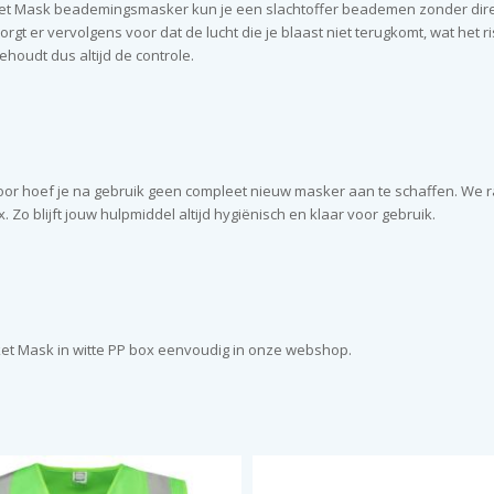
Pocket Mask beademingsmasker kun je een slachtoffer beademen zonder di
rgt er vervolgens voor dat de lucht die je blaast niet terugkomt, wat het r
behoudt dus altijd de controle.
door hoef je na gebruik geen compleet nieuw masker aan te schaffen. We ra
Zo blijft jouw hulpmiddel altijd hygiënisch en klaar voor gebruik.
et Mask in witte PP box eenvoudig in onze webshop.