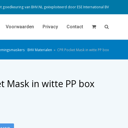
t goedkeuring van BHV.NL geëxploiteerd door
ESE International BV
Voorwaarden
Privacy
Contact
emingsmaskers
·
BHV Materialen
»
CPR Pocket Mask in witte PP box
t Mask in witte PP box