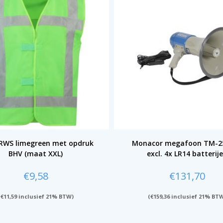
 RWS limegreen met opdruk
Monacor megafoon TM-2
BHV (maat XXL)
excl. 4x LR14 batterij
€
9,58
€
131,70
(
€
11,59
inclusief 21% BTW)
(
€
159,36
inclusief 21% BT