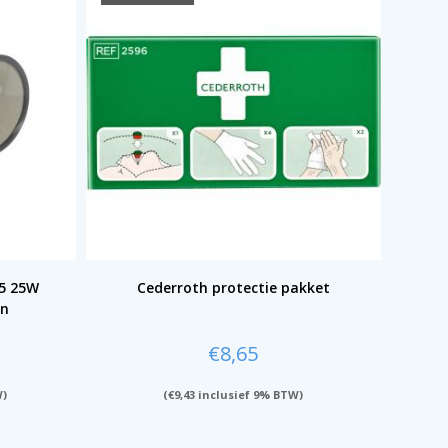
5 25W
Cederroth protectie pakket
en
€
8,65
W)
(
€
9,43
inclusief 9% BTW)