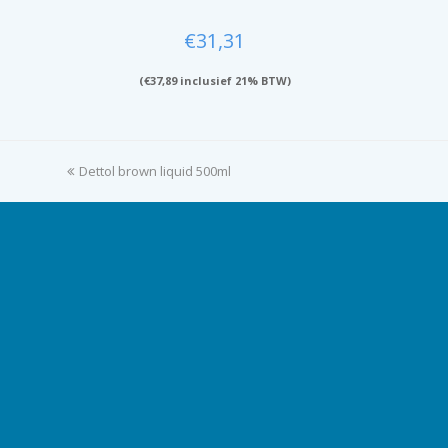
€
31,31
(
€
37,89
inclusief 21% BTW)
previous
Dettol brown liquid 500ml
post: