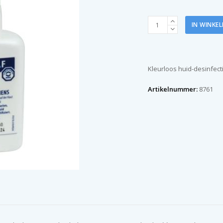
Cutasept
IN WINKE
huiddesinfectant
spray
50
ml
Kleurloos huid-desinfect
aantal
Artikelnummer:
8761