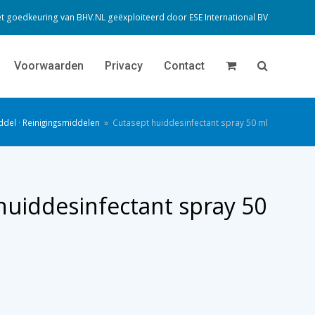
t goedkeuring van BHV.NL geëxploiteerd door
ESE International BV
Voorwaarden
Privacy
Contact
ddel
·
Reinigingsmiddelen
»
Cutasept huiddesinfectant spray 50 ml
huiddesinfectant spray 50