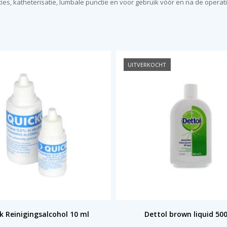
ties, katheterisatie, lumbale punctie en voor gebruik vóór en na de operati
UITVERKOCHT
k Reinigingsalcohol 10 ml
Dettol brown liquid 50