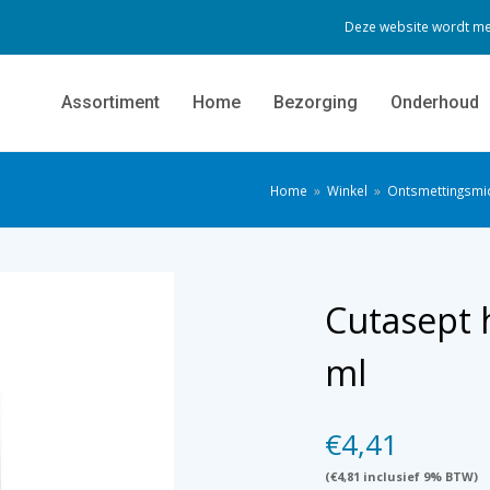
Deze website wordt me
Assortiment
Home
Bezorging
Onderhoud
Home
»
Winkel
»
Ontsmettingsmi
Cutasept 
ml
€
4,41
(
€
4,81
inclusief 9% BTW)