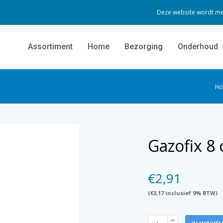
Deze website wordt me
Assortiment
Home
Bezorging
Onderhoud
H
Gazofix 8
€
2,91
(
€
3,17
inclusief 9% BTW)
Gazofix