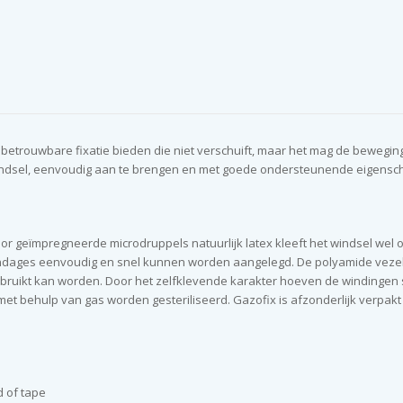
betrouwbare fixatie bieden die niet verschuift, maar het mag de beweging
iewindsel, eenvoudig aan te brengen en met goede ondersteunende eigens
r geïmpregneerde microdruppels natuurlijk latex kleeft het windsel wel op
ages eenvoudig en snel kunnen worden aangelegd. De polyamide vezels ver
ebruikt kan worden. Door het zelfklevende karakter hoeven de windinge
et behulp van gas worden gesteriliseerd. Gazofix is afzonderlijk verpakt 
d of tape