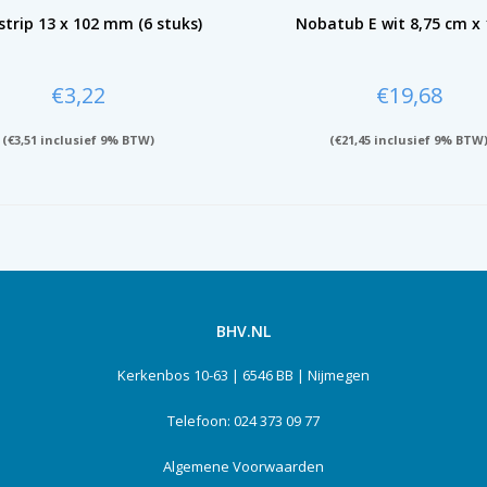
trip 13 x 102 mm (6 stuks)
Nobatub E wit 8,75 cm x
€
3,22
€
19,68
(
€
3,51
inclusief 9% BTW)
(
€
21,45
inclusief 9% BTW
BHV.NL
Kerkenbos 10-63 | 6546 BB | Nijmegen
Telefoon: 024 373 09 77
Algemene Voorwaarden