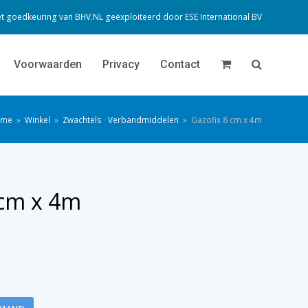
t goedkeuring van BHV.NL geëxploiteerd door
ESE International BV
Voorwaarden
Privacy
Contact
ome
»
Winkel
»
Zwachtels
·
Verbandmiddelen
»
Gazofix 8 cm x 4m
 cm x 4m