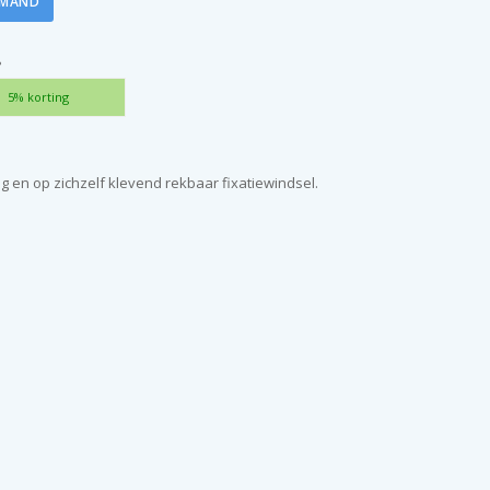
LMAND
?
5% korting
g en op zichzelf klevend rekbaar fixatiewindsel.