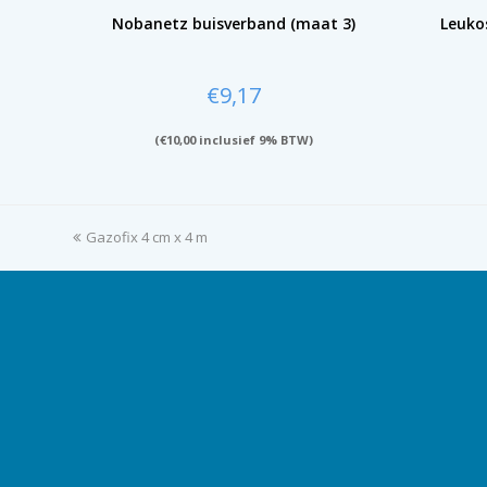
Nobanetz buisverband (maat 3)
Leukos
€
9,17
(
€
10,00
inclusief 9% BTW)
previous
Gazofix 4 cm x 4 m
post: