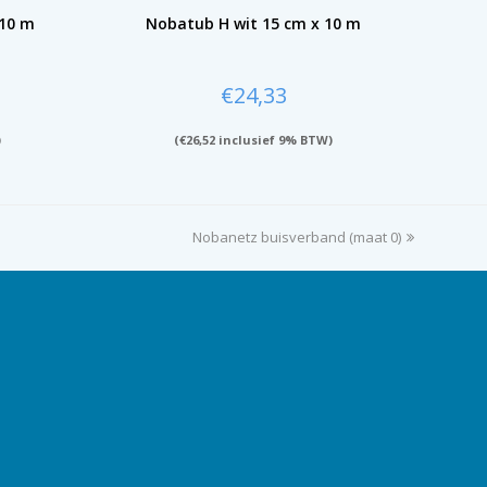
 10 m
Nobatub H wit 15 cm x 10 m
€
24,33
)
(
€
26,52
inclusief 9% BTW)
Nobanetz buisverband (maat 0)
next
post: