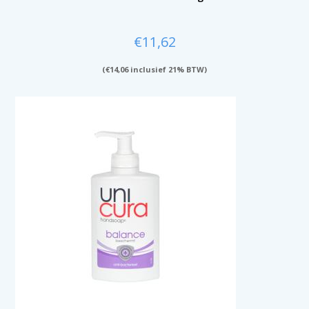
€
11,62
(
€
14,06
inclusief 21% BTW)