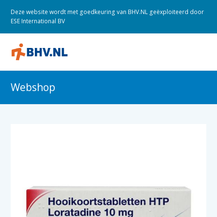
Deze website wordt met goedkeuring van BHV.NL geëxploiteerd door
ESE International BV
O
M
M
Webshop