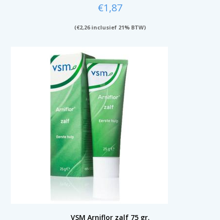
€
1,87
(
€
2,26
inclusief 21% BTW)
VSM Arniflor zalf 75 gr.