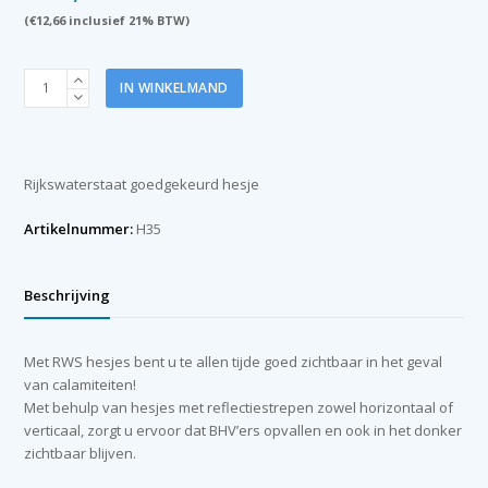
(
€
12,66
inclusief 21% BTW)
Hesje
IN WINKELMAND
RWS
geel
(maat
M-
Rijkswaterstaat goedgekeurd hesje
L)
aantal
Artikelnummer:
H35
Beschrijving
Met RWS hesjes bent u te allen tijde goed zichtbaar in het geval
van calamiteiten!
Met behulp van hesjes met reflectiestrepen zowel horizontaal of
verticaal, zorgt u ervoor dat BHV’ers opvallen en ook in het donker
zichtbaar blijven.