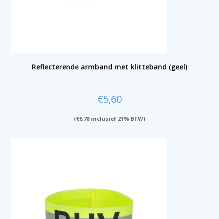
Reflecterende armband met klitteband (geel)
€
5,60
(
€
6,78
inclusief 21% BTW)