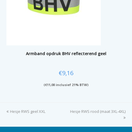
Armband opdruk BHV reflecterend geel
€
9,16
(
€
11,08
inclusief 21% BTW)
previous
Hesje RWS geel XXL
Hesje RWS rood (maat 3XL-4XL)
next
post:
post: