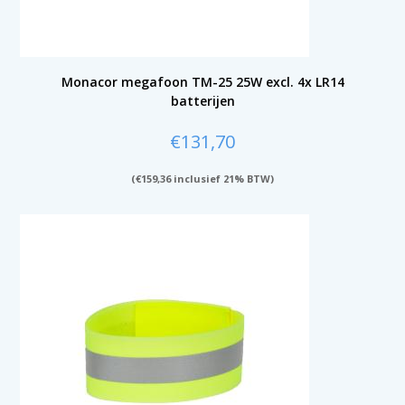
Monacor megafoon TM-25 25W excl. 4x LR14
batterijen
€
131,70
(
€
159,36
inclusief 21% BTW)