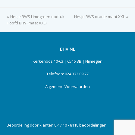
previous
Hesje RWS Limegreen opdruk
Hesje RWS oranje maat XXL
next
Hoofd BHV (maat XXL)
post:
post:
BHV.NL
Kerkenbos 10-63 | 6546 BB | Nijmegen
Telefoon: 024 373 09 77
Algemene Voorwaarden
Beoordeling door klanten 8.4 / 10 - 8118 beoordelingen