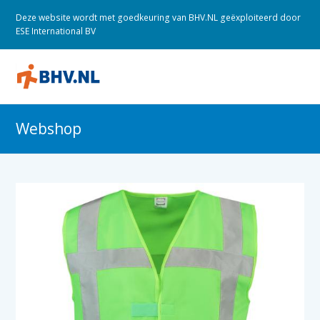
Deze website wordt met goedkeuring van BHV.NL geëxploiteerd door
ESE International BV
O
M
M
Webshop