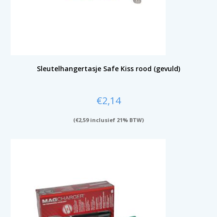
Sleutelhangertasje Safe Kiss rood (gevuld)
€
2,14
(
€
2,59
inclusief 21% BTW)