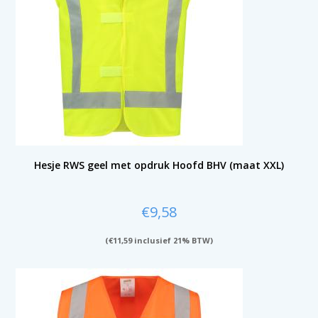
Hesje RWS geel met opdruk Hoofd BHV (maat XXL)
€
9,58
(
€
11,59
inclusief 21% BTW)