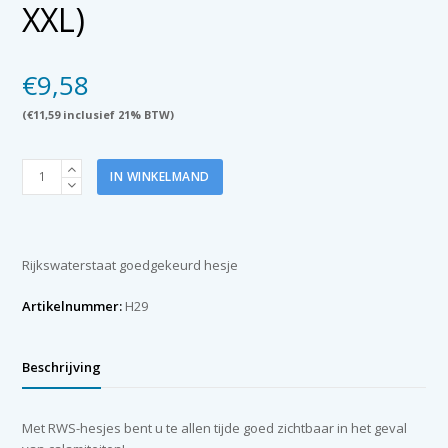
XXL)
€
9,58
(
€
11,59
inclusief 21% BTW)
Hesje
IN WINKELMAND
RWS
limegreen
opdruk
Ploegleider
Rijkswaterstaat goedgekeurd hesje
(maat
XXL)
Artikelnummer:
H29
aantal
Beschrijving
Met RWS-hesjes bent u te allen tijde goed zichtbaar in het geval