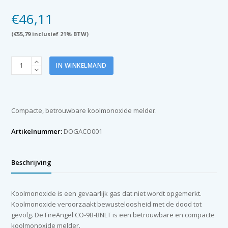
€
46,11
(
€
55,79
inclusief 21% BTW)
Koolmonoxide
IN WINKELMAND
melder
FireAngel
aantal
Compacte, betrouwbare koolmonoxide melder.
Artikelnummer:
DOGACO001
Beschrijving
Koolmonoxide is een gevaarlijk gas dat niet wordt opgemerkt.
Koolmonoxide veroorzaakt bewusteloosheid met de dood tot
gevolg. De FireAngel CO-9B-BNLT is een betrouwbare en compacte
koolmonoxide melder.