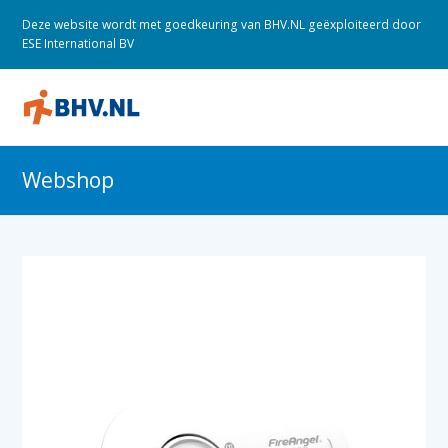
Deze website wordt met goedkeuring van BHV.NL geëxploiteerd door
ESE International BV
O
M
M
Webshop