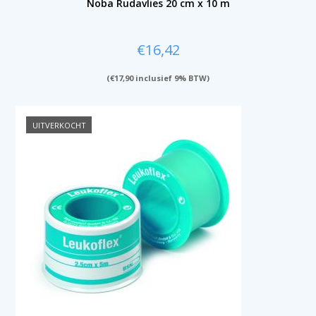
Noba Rudavlies 20 cm x 10 m
€
16,42
(
€
17,90
inclusief 9% BTW)
UITVERKOCHT