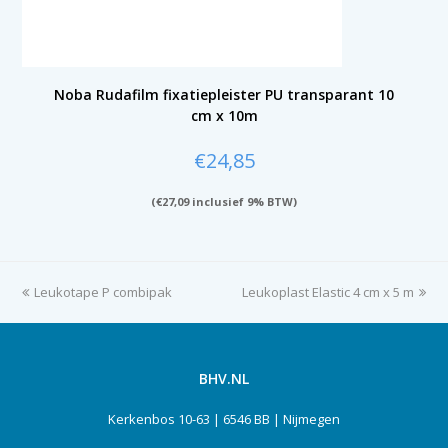
Noba Rudafilm fixatiepleister PU transparant 10
cm x 10m
€
24,85
(
€
27,09
inclusief 9% BTW)
previous
Leukotape P combipak
Leukoplast Elastic 4 cm x 5 m
next
post:
post:
BHV.NL
Kerkenbos 10-63 | 6546 BB | Nijmegen