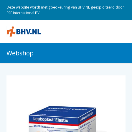
Deze website wordt met goedkeuring van BHV.NL geëxploiteerd door
ESE International BV
O
M
M
Webshop