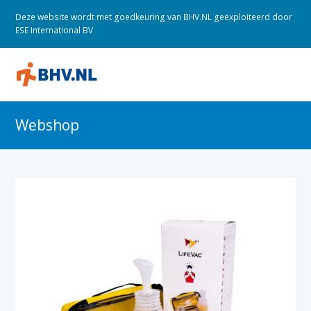
Deze website wordt met goedkeuring van BHV.NL geëxploiteerd door
ESE International BV
O
M
M
Webshop