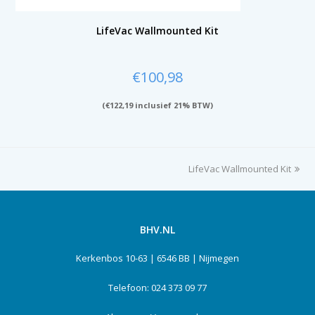
LifeVac Wallmounted Kit
€
100,98
(
€
122,19
inclusief 21% BTW)
LifeVac Wallmounted Kit
next
post:
BHV.NL
Kerkenbos 10-63 | 6546 BB | Nijmegen
Telefoon: 024 373 09 77