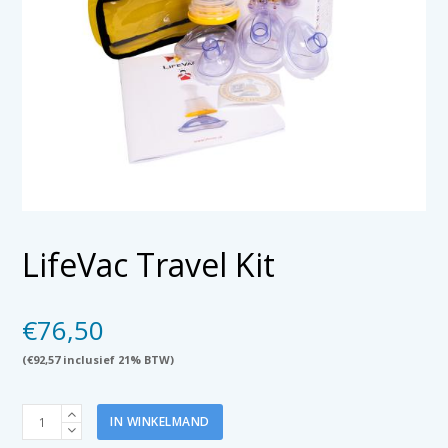
LifeVac Travel Kit
€
76,50
(
€
92,57
inclusief 21% BTW)
LifeVac
IN WINKELMAND
Travel