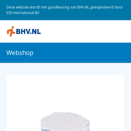
Deze website wordt met goedkeuring van BHV.NL geëxploiteerd door
ESE International BV
O
M
M
Webshop