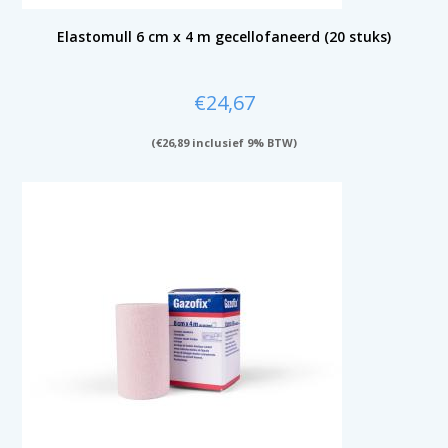
Elastomull 6 cm x 4 m gecellofaneerd (20 stuks)
€
24,67
(
€
26,89
inclusief 9% BTW)