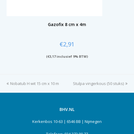
Gazofix 8 cm x 4m
€
2,91
(
€
3,17
inclusief 9% BTW)
previous
Nobatub H wit 15 cm x 10 m
Stulpa vingerkous (50 stuks)
next
post:
post:
BHV.NL
Kerkenbos 10-63 | 6546 BB | Nijmegen
Telefoon: 024 373 09 77