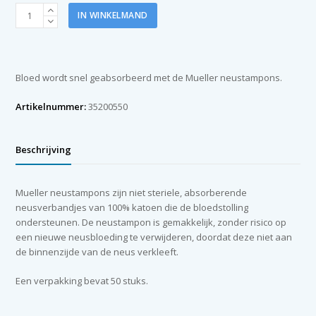
Mueller
IN WINKELMAND
Neustampons
niet
steriel
a
Bloed wordt snel geabsorbeerd met de Mueller neustampons.
50
stuks
Artikelnummer:
35200550
aantal
Beschrijving
Mueller neustampons zijn niet steriele, absorberende
neusverbandjes van 100% katoen die de bloedstolling
ondersteunen. De neustampon is gemakkelijk, zonder risico op
een nieuwe neusbloeding te verwijderen, doordat deze niet aan
de binnenzijde van de neus verkleeft.
Een verpakking bevat 50 stuks.