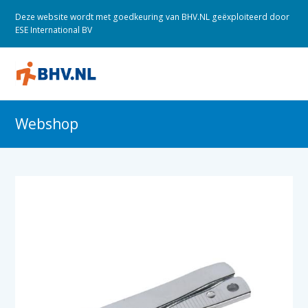
Deze website wordt met goedkeuring van BHV.NL geëxploiteerd door
ESE International BV
O
M
M
Webshop