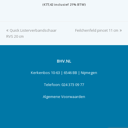
(
€
77,42
inclusief 21% BTW)
previous
Quick Listerverbandschaar
Feilchenfeld pincet 11 cm
next
RVS 20 cm
post:
post:
BHV.NL
Kerkenbos 10-63 | 6546 BB | Nijmegen
Telefoon: 024 373 09 77
Algemene Voorwaarden