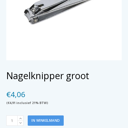
Nagelknipper groot
€
4,06
(
€
4,91
inclusief 21% BTW)
Nagelknipper
IN WINKELMAND
groot