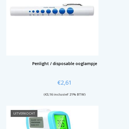
Penlight / disposable ooglampje
€
2,61
(
€
3,16
inclusief 21% BTW)
UITVERKOCHT