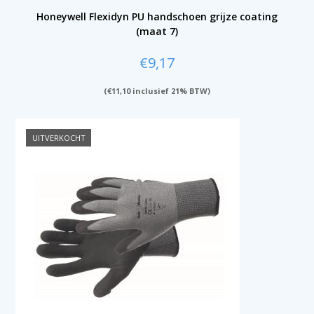
Honeywell Flexidyn PU handschoen grijze coating
(maat 7)
€
9,17
(
€
11,10
inclusief 21% BTW)
UITVERKOCHT