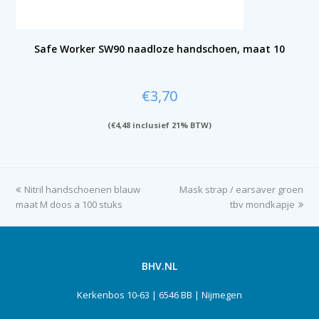
Safe Worker SW90 naadloze handschoen, maat 10
€
3,70
(
€
4,48
inclusief 21% BTW)
previous
Nitril handschoenen blauw
Mask strap / earsaver groen
next
maat M doos a 100 stuks
post:
post:
tbv mondkapje
BHV.NL
Kerkenbos 10-63 | 6546 BB | Nijmegen