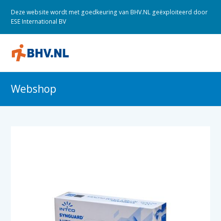
Deze website wordt met goedkeuring van BHV.NL geëxploiteerd door
ESE International BV
O
M
M
Webshop