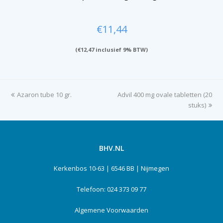
€
11,44
(
€
12,47
inclusief 9% BTW)
previous
Azaron tube 10 gr.
Advil 400 mg ovale tabletten (20
next
post:
post:
stuks)
BHV.NL
Kerkenbos 10-63 | 6546 BB | Nijmegen
Telefoon: 024 373 09 77
Algemene Voorwaarden