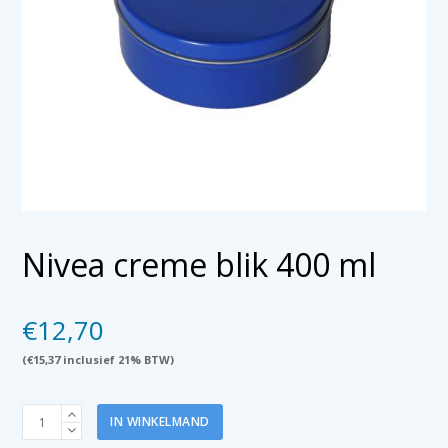
Nivea creme blik 400 ml
€
12,70
(
€
15,37
inclusief 21% BTW)
Nivea
IN WINKELMAND
creme