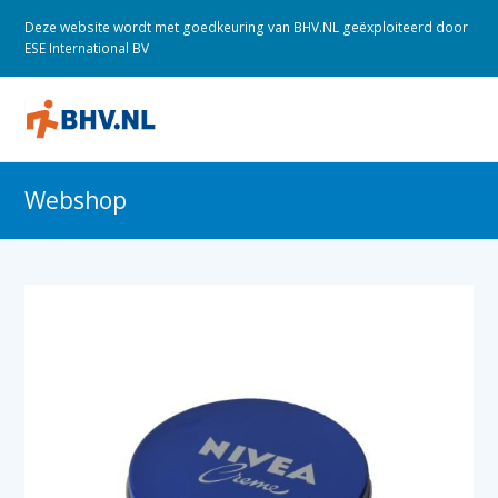
Deze website wordt met goedkeuring van BHV.NL geëxploiteerd door
ESE International BV
O
M
M
Webshop