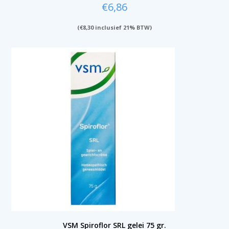
€
6,86
(
€
8,30
inclusief 21% BTW)
VSM Spiroflor SRL gelei 75 gr.