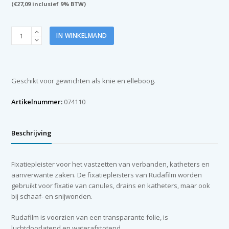
(
€
27,09
inclusief 9% BTW)
Noba
IN WINKELMAND
Rudafilm
fixatiepleister
PU
transparant
Geschikt voor gewrichten als knie en elleboog.
10
cm
Artikelnummer:
074110
x
10m
aantal
Beschrijving
Fixatiepleister voor het vastzetten van verbanden, katheters en
aanverwante zaken. De fixatiepleisters van Rudafilm worden
gebruikt voor fixatie van canules, drains en katheters, maar ook
bij schaaf- en snijwonden.
Rudafilm is voorzien van een transparante folie, is
luchtdoorlatend en waterafstotend.