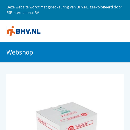
Deze website wordt met goedkeuring van BHV.NL geëxploiteerd door
ESE International BV
O
M
M
Webshop