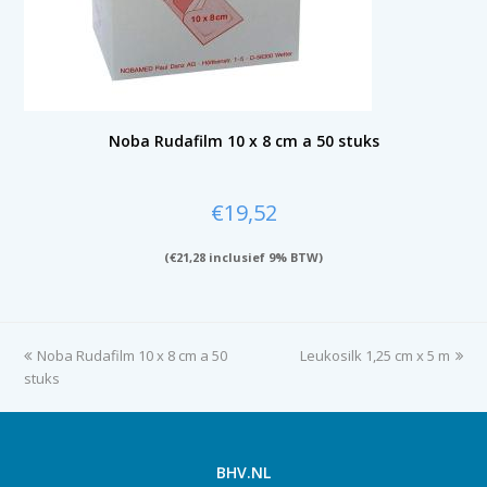
Noba Rudafilm 10 x 8 cm a 50 stuks
€
19,52
(
€
21,28
inclusief 9% BTW)
previous
Noba Rudafilm 10 x 8 cm a 50
Leukosilk 1,25 cm x 5 m
next
stuks
post:
post:
BHV.NL