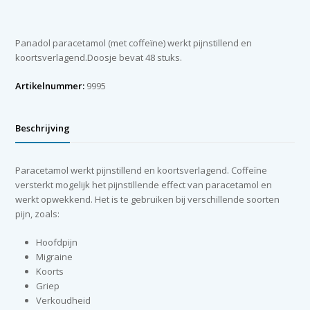
(48
stuks)
aantal
Panadol paracetamol (met coffeïne) werkt pijnstillend en
koortsverlagend.Doosje bevat 48 stuks.
Artikelnummer:
9995
Beschrijving
Paracetamol werkt pijnstillend en koortsverlagend. Coffeïne
versterkt mogelijk het pijnstillende effect van paracetamol en
werkt opwekkend. Het is te gebruiken bij verschillende soorten
pijn, zoals:
Hoofdpijn
Migraine
Koorts
Griep
Verkoudheid