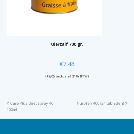
Uierzalf 700 gr.
€
7,48
(
€
9,05
inclusief 21% BTW)
previous
Care Plus deet spray 40
Nurofen 400 (24 tabletten)
next
100ml
post:
post: