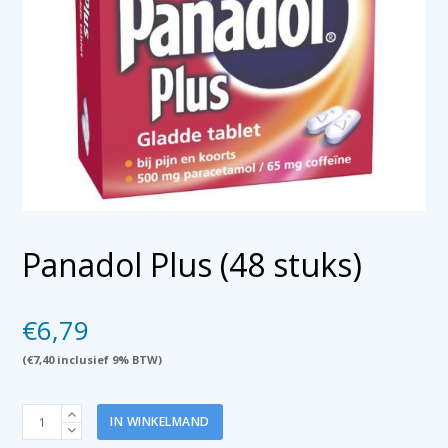
Panadol Plus (48 stuks)
€
6,79
(
€
7,40
inclusief 9% BTW)
Panadol
IN WINKELMAND
Plus