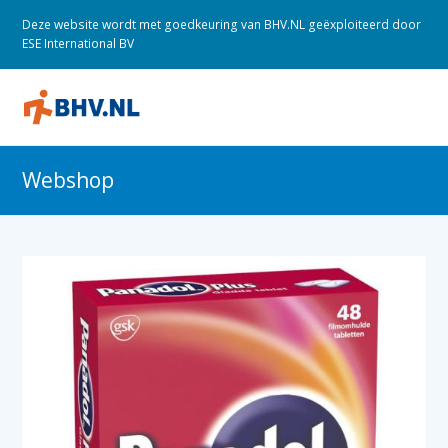
Deze website wordt met goedkeuring van BHV.NL geëxploiteerd door
ESE International BV
O
M
M
Webshop