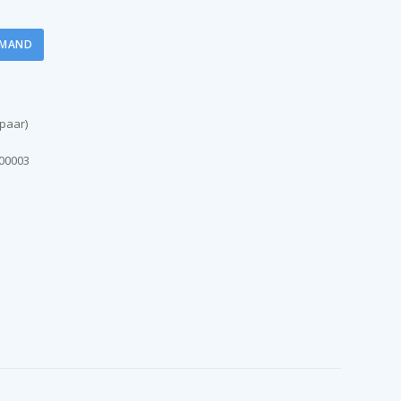
LMAND
 paar)
00003