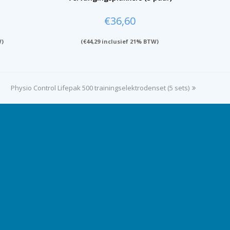
€
36,60
W)
(
€
44,29
inclusief 21% BTW)
Physio Control Lifepak 500 trainingselektrodenset (5 sets)
next
post: