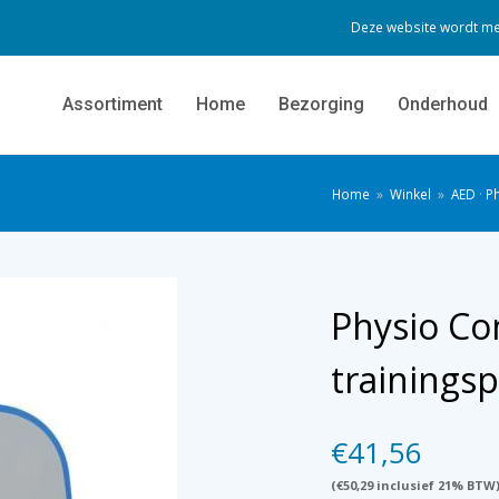
Deze website wordt me
Assortiment
Home
Bezorging
Onderhoud
Home
»
Winkel
»
AED
·
Ph
Physio Co
trainingsp
€
41,56
(
€
50,29
inclusief 21% BTW