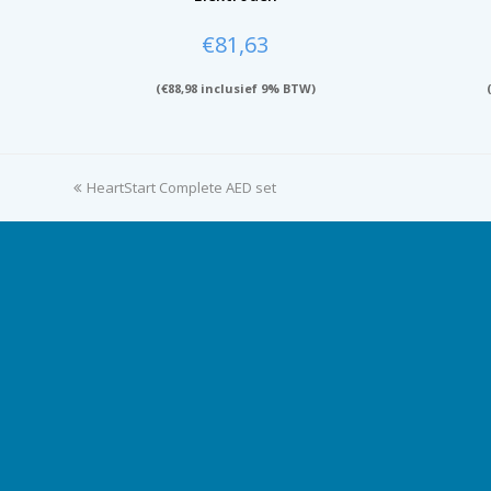
€
81,63
(
€
88,98
inclusief 9% BTW)
previous
HeartStart Complete AED set
post: