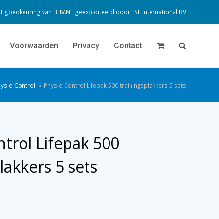
t goedkeuring van BHV.NL geëxploiteerd door
ESE International BV
Voorwaarden
Privacy
Contact
ysio Control
»
Physio Control Lifepak 500 trainingsplakkers 5 sets
ntrol Lifepak 500
lakkers 5 sets
)