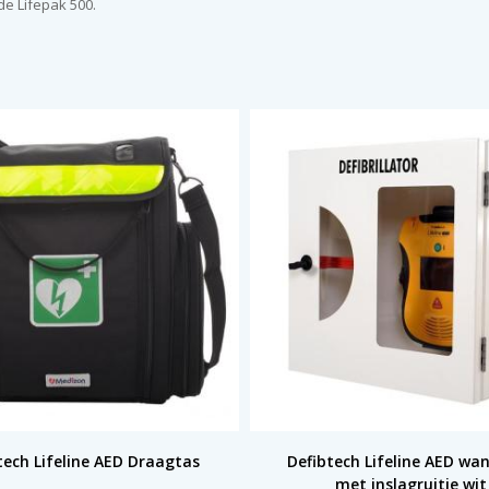
de Lifepak 500.
tech Lifeline AED Draagtas
Defibtech Lifeline AED wa
met inslagruitje wit