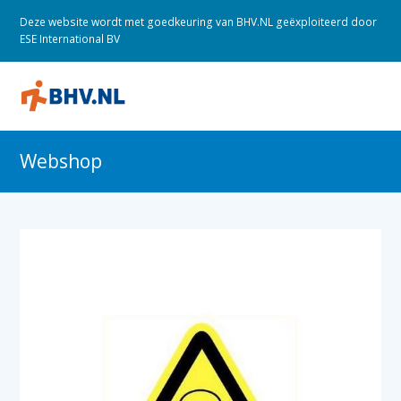
Deze website wordt met goedkeuring van BHV.NL geëxploiteerd door
ESE International BV
O
M
M
Webshop