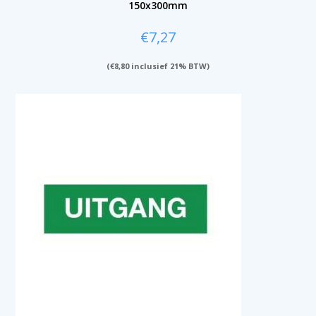
150x300mm
€
7,27
(
€
8,80
inclusief 21% BTW)