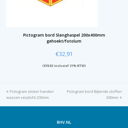
Pictogram bord Slanghaspel 200x400mm
gehoekt/fotolum
€
32,91
(
€
39,82
inclusief 21% BTW)
previous
Pictogram sticker handen
Pictogram bord Bijtende stoffen
next
wassen verplicht 200mm
post:
post:
300mm
BHV.NL