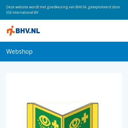
Deze website wordt met goedkeuring van BHV.NL geëxploiteerd door
ESE International BV
O
M
M
Webshop