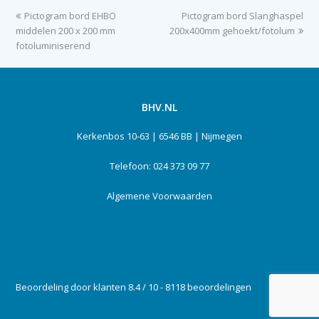
previous
Pictogram bord EHBO
Pictogram bord Slanghaspel
next
middelen 200 x 200 mm
post:
200x400mm gehoekt/fotolum
post:
fotoluminiserend
BHV.NL
Kerkenbos 10-63 | 6546 BB | Nijmegen
Telefoon: 024 373 09 77
Algemene Voorwaarden
Beoordeling door klanten 8.4 / 10 - 8118 beoordelingen