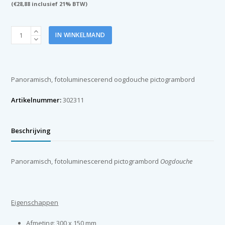
(
€
28,88
inclusief 21% BTW)
Pictogram
IN WINKELMAND
bord
Oogdouche
150x300mm
fotoluminiserend
Panoramisch, fotoluminescerend oogdouche pictogrambord
aantal
Artikelnummer:
302311
Beschrijving
Panoramisch, fotoluminescerend pictogrambord
Oogdouche
Eigenschappen
Afmeting: 300 x 150 mm