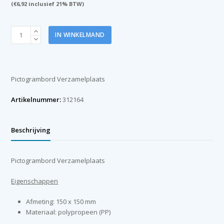
(
€
6,92
inclusief 21% BTW)
Pictogram
IN WINKELMAND
bord
Verzamelplaats
150x150mm
aantal
Pictogrambord Verzamelplaats
Artikelnummer:
312164
Beschrijving
Pictogrambord Verzamelplaats
Eigenschappen
Afmeting: 150 x 150 mm
Materiaal: polypropeen (PP)