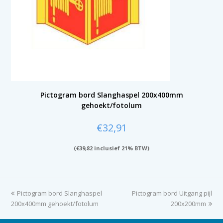
Pictogram bord Slanghaspel 200x400mm
gehoekt/fotolum
€
32,91
(
€
39,82
inclusief 21% BTW)
previous
Pictogram bord Slanghaspel
Pictogram bord Uitgang pijl
next
200x400mm gehoekt/fotolum
post:
post:
200x200mm