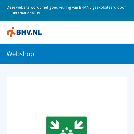
Deze website wordt met goedkeuring van BHV.NL geëxploiteerd door
ESE International BV
O
M
M
Webshop