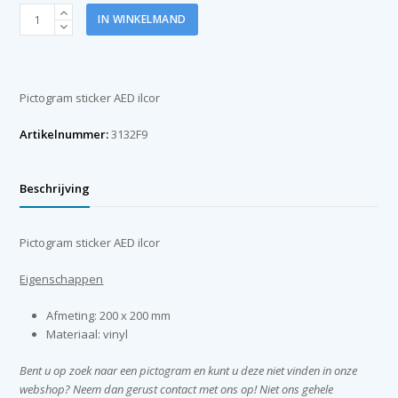
Pictogram
IN WINKELMAND
sticker
Ilcor
AED
200x200mm
Pictogram sticker AED ilcor
aantal
Artikelnummer:
3132F9
Beschrijving
Pictogram sticker AED ilcor
Eigenschappen
Afmeting: 200 x 200 mm
Materiaal: vinyl
Bent u op zoek naar een pictogram en kunt u deze niet vinden in onze
webshop? Neem dan gerust contact met ons op! Niet ons gehele