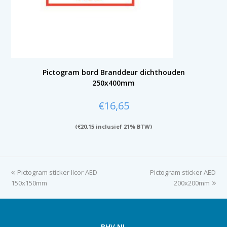
Pictogram bord Branddeur dichthouden
250x400mm
€
16,65
(
€
20,15
inclusief 21% BTW)
previous
Pictogram sticker Ilcor AED
Pictogram sticker AED
next
150x150mm
post:
post:
200x200mm
BHV.NL