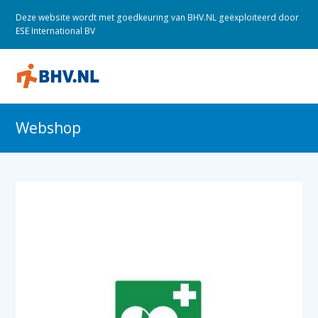
Deze website wordt met goedkeuring van BHV.NL geëxploiteerd door
ESE International BV
O
M
M
Webshop