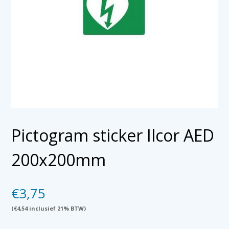
Pictogram sticker Ilcor AED
200x200mm
€
3,75
(
€
4,54
inclusief 21% BTW)