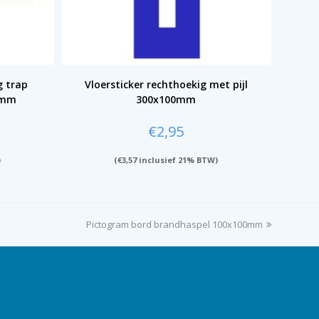
g trap
Vloersticker rechthoekig met pijl
0mm
300x100mm
€
2,95
)
(
€
3,57
inclusief 21% BTW)
Pictogram bord brandhaspel 100x100mm
next
post: