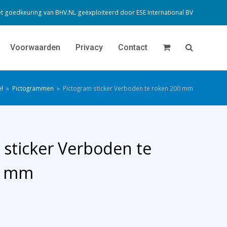
t goedkeuring van BHV.NL geëxploiteerd door
ESE International BV
Voorwaarden
Privacy
Contact
l
»
Pictogrammen
»
Pictogram sticker Verboden te roken 200 mm
 sticker Verboden te
0 mm