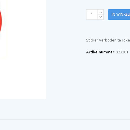
Pictogram
IN WINKE
sticker
Verboden
te
roken
Sticker Verboden te roke
200
mm
Artikelnummer:
323201
aantal