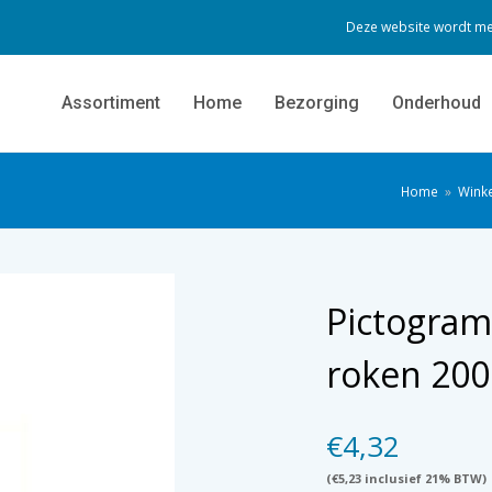
Deze website wordt me
Assortiment
Home
Bezorging
Onderhoud
Home
»
Winke
Pictogram
roken 20
€
4,32
(
€
5,23
inclusief 21% BTW)