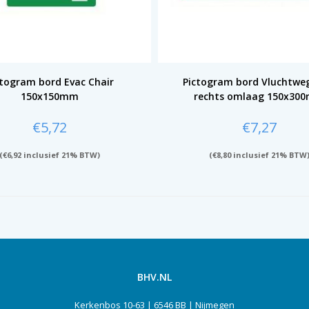
ctogram bord Evac Chair
Pictogram bord Vluchtwe
150x150mm
rechts omlaag 150x30
€
5,72
€
7,27
(
€
6,92
inclusief 21% BTW)
(
€
8,80
inclusief 21% BTW
BHV.NL
Kerkenbos 10-63 | 6546 BB | Nijmegen