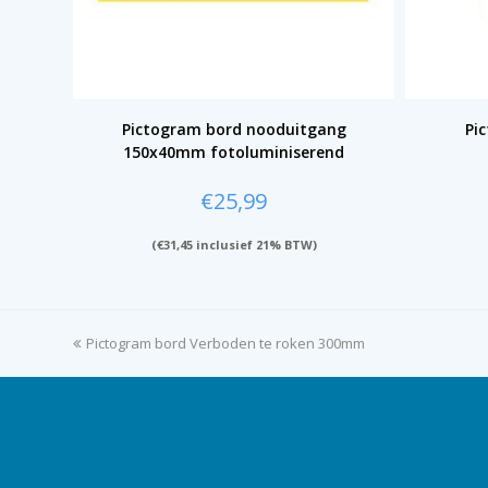
Pictogram bord nooduitgang
Pi
150x40mm fotoluminiserend
€
25,99
(
€
31,45
inclusief 21% BTW)
previous
Pictogram bord Verboden te roken 300mm
post: