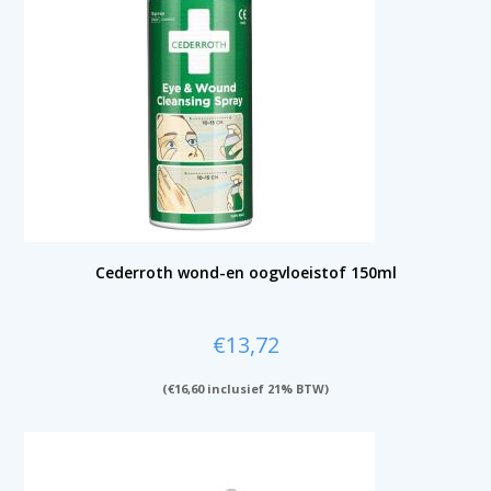
Cederroth wond-en oogvloeistof 150ml
€
13,72
(
€
16,60
inclusief 21% BTW)