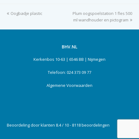
previous
Oogbadje plastic
Plum oogspoelstation 1 fles 500
next
post:
ml wandhouder en pictogram
post:
BHV.NL
Kerkenbos 10-63 | 6546 BB | Nijmegen
Telefoon: 024 373 09 77
Algemene Voorwaarden
Beoordeling door klanten 8.4 / 10 - 8118 beoordelingen