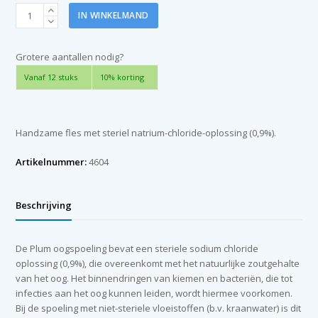
Plum
IN WINKELMAND
oogspoelfles
500
ml
Grotere aantallen nodig?
(incl.
Vanaf 12 stuks
10% korting
oogbadje)
aantal
Handzame fles met steriel natrium-chloride-oplossing (0,9%).
Artikelnummer:
4604
Beschrijving
De Plum oogspoeling bevat een steriele sodium chloride
oplossing (0,9%), die overeenkomt met het natuurlijke zoutgehalte
van het oog. Het binnendringen van kiemen en bacteriën, die tot
infecties aan het oog kunnen leiden, wordt hiermee voorkomen.
Bij de spoeling met niet-steriele vloeistoffen (b.v. kraanwater) is dit