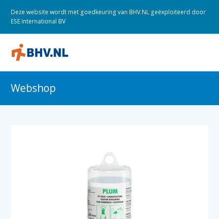
Deze website wordt met goedkeuring van BHV.NL geëxploiteerd door
ESE International BV
O
M
M
Webshop