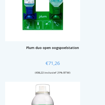
Plum duo open oogspoelstation
€
71,26
(
€
86,22
inclusief 21% BTW)