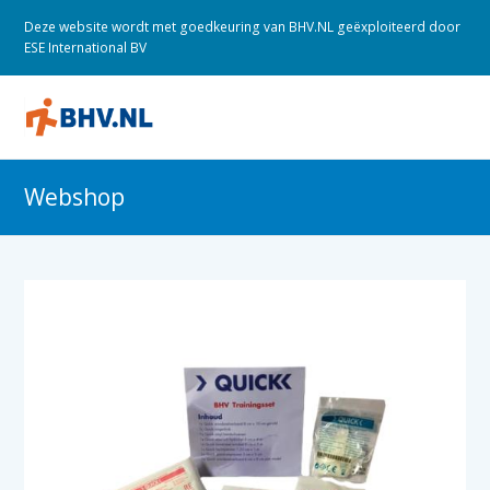
Deze website wordt met goedkeuring van BHV.NL geëxploiteerd door
ESE International BV
O
M
M
Webshop