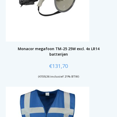
Monacor megafoon TM-25 25W excl. 4x LR14
batterijen
€
131,70
(
€
159,36
inclusief 21% BTW)