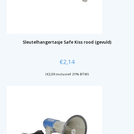
Sleutelhangertasje Safe Kiss rood (gevuld)
€
2,14
(
€
2,59
inclusief 21% BTW)