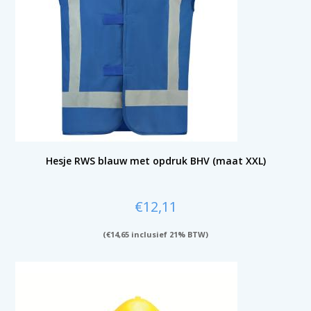
Hesje RWS blauw met opdruk BHV (maat XXL)
€
12,11
(
€
14,65
inclusief 21% BTW)