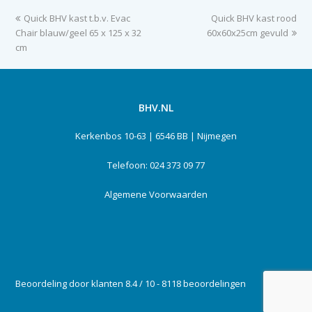
previous
Quick BHV kast t.b.v. Evac
Quick BHV kast rood
next
Chair blauw/geel 65 x 125 x 32
post:
60x60x25cm gevuld
post:
cm
BHV.NL
Kerkenbos 10-63 | 6546 BB | Nijmegen
Telefoon: 024 373 09 77
Algemene Voorwaarden
Beoordeling door klanten 8.4 / 10 - 8118 beoordelingen