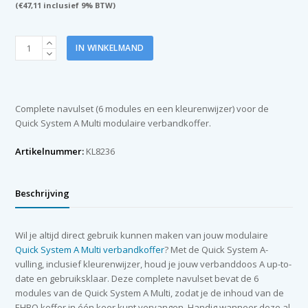
(
€
47,11
inclusief 9% BTW)
Quick
IN WINKELMAND
System
A
vulling
(6
Complete navulset (6 modules en een kleurenwijzer) voor de
modules)
Quick System A Multi modulaire verbandkoffer.
incl.
kleurenwijzer
Artikelnummer:
KL8236
aantal
Beschrijving
Wil je altijd direct gebruik kunnen maken van jouw modulaire
Quick System A Multi verbandkoffer
? Met de Quick System A-
vulling, inclusief kleurenwijzer, houd je jouw verbanddoos A up-to-
date en gebruiksklaar. Deze complete navulset bevat de 6
modules van de Quick System A Multi, zodat je de inhoud van de
EHBO koffer in één keer kunt vervangen. Handig wanneer deze al