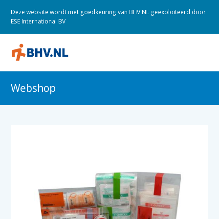
Deze website wordt met goedkeuring van BHV.NL geëxploiteerd door
ESE International BV
O
M
M
Webshop