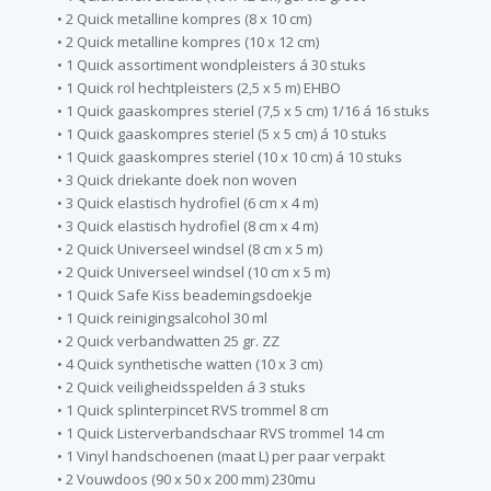
• 2 Quick metalline kompres (8 x 10 cm)
• 2 Quick metalline kompres (10 x 12 cm)
• 1 Quick assortiment wondpleisters á 30 stuks
• 1 Quick rol hechtpleisters (2,5 x 5 m) EHBO
• 1 Quick gaaskompres steriel (7,5 x 5 cm) 1/16 á 16 stuks
• 1 Quick gaaskompres steriel (5 x 5 cm) á 10 stuks
• 1 Quick gaaskompres steriel (10 x 10 cm) á 10 stuks
• 3 Quick driekante doek non woven
• 3 Quick elastisch hydrofiel (6 cm x 4 m)
• 3 Quick elastisch hydrofiel (8 cm x 4 m)
• 2 Quick Universeel windsel (8 cm x 5 m)
• 2 Quick Universeel windsel (10 cm x 5 m)
• 1 Quick Safe Kiss beademingsdoekje
• 1 Quick reinigingsalcohol 30 ml
• 2 Quick verbandwatten 25 gr. ZZ
• 4 Quick synthetische watten (10 x 3 cm)
• 2 Quick veiligheidsspelden á 3 stuks
• 1 Quick splinterpincet RVS trommel 8 cm
• 1 Quick Listerverbandschaar RVS trommel 14 cm
• 1 Vinyl handschoenen (maat L) per paar verpakt
• 2 Vouwdoos (90 x 50 x 200 mm) 230mu