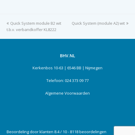
previous
Quick System module B2 wit
Quick System (module A2) wit
next
t.b.v. verbandkoffer KL8222
post:
post:
BHV.NL
Kerkenbos 10-63 | 6546 BB | Nijmegen
Telefoon: 024 373 09 77
Algemene Voorwaarden
Beoordeling door klanten 8.4 / 10 - 8118 beoordelingen