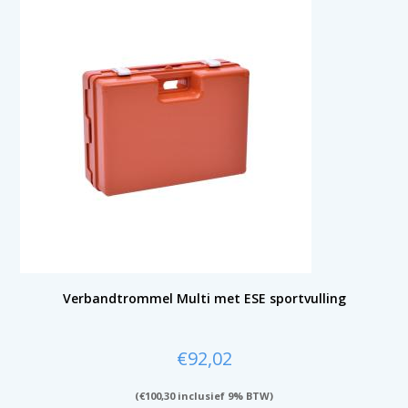
Verbandtrommel Multi met ESE sportvulling
€
92,02
(
€
100,30
inclusief 9% BTW)