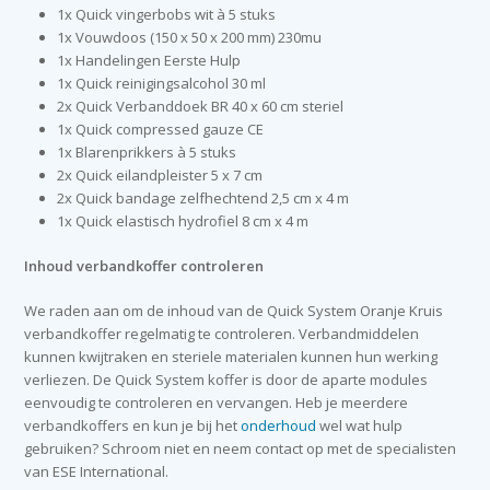
1x Quick vingerbobs wit à 5 stuks
1x Vouwdoos (150 x 50 x 200 mm) 230mu
1x Handelingen Eerste Hulp
1x Quick reinigingsalcohol 30 ml
2x Quick Verbanddoek BR 40 x 60 cm steriel
1x Quick compressed gauze CE
1x Blarenprikkers à 5 stuks
2x Quick eilandpleister 5 x 7 cm
2x Quick bandage zelfhechtend 2,5 cm x 4 m
1x Quick elastisch hydrofiel 8 cm x 4 m
Inhoud verbandkoffer controleren
We raden aan om de inhoud van de Quick System Oranje Kruis
verbandkoffer regelmatig te controleren. Verbandmiddelen
kunnen kwijtraken en steriele materialen kunnen hun werking
verliezen. De Quick System koffer is door de aparte modules
eenvoudig te controleren en vervangen. Heb je meerdere
verbandkoffers en kun je bij het
onderhoud
wel wat hulp
gebruiken? Schroom niet en neem contact op met de specialisten
van ESE International.