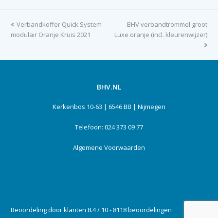
previous
Verbandkoffer Quick System
BHV verbandtrommel groot
next
modulair Oranje Kruis 2021
post:
Luxe oranje (incl. kleurenwijzer)
post:
BHV.NL
Kerkenbos 10-63 | 6546 BB | Nijmegen
Telefoon: 024 373 09 77
Algemene Voorwaarden
Beoordeling door klanten 8.4 / 10 - 8118 beoordelingen