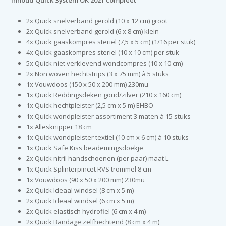
Inhoud Quick System OK 2021 compleet
2x Quick snelverband gerold (10 x 12 cm) groot
2x Quick snelverband gerold (6 x 8 cm) klein
4x Quick gaaskompres steriel (7,5 x 5 cm) (1/16 per stuk)
4x Quick gaaskompres steriel (10 x 10 cm) per stuk
5x Quick niet verklevend wondcompres (10 x 10 cm)
2x Non woven hechtstrips (3 x 75 mm) à 5 stuks
1x Vouwdoos (150 x 50 x 200 mm) 230mu
1x Quick Reddingsdeken goud/zilver (210 x 160 cm)
1x Quick hechtpleister (2,5 cm x 5 m) EHBO
1x Quick wondpleister assortiment 3 maten à 15 stuks
1x Allesknipper 18 cm
1x Quick wondpleister textiel (10 cm x 6 cm) à 10 stuks
1x Quick Safe Kiss beademingsdoekje
2x Quick nitril handschoenen (per paar) maat L
1x Quick Splinterpincet RVS trommel 8 cm
1x Vouwdoos (90 x 50 x 200 mm) 230mu
2x Quick Ideaal windsel (8 cm x 5 m)
2x Quick Ideaal windsel (6 cm x 5 m)
2x Quick elastisch hydrofiel (6 cm x 4 m)
2x Quick Bandage zelfhechtend (8 cm x 4 m)