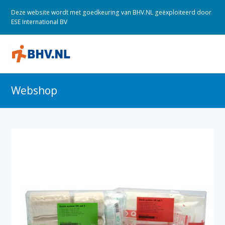
Deze website wordt met goedkeuring van BHV.NL geëxploiteerd door
ESE International BV
O
M
M
Webshop