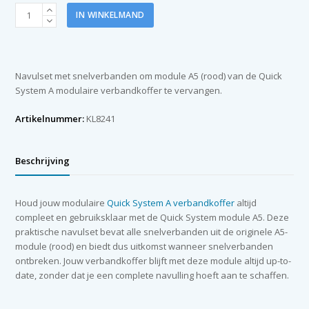
Quick
IN WINKELMAND
System
(module
A5)
rood
Navulset met snelverbanden om module A5 (rood) van de Quick
snelverbanden
System A modulaire verbandkoffer te vervangen.
aantal
Artikelnummer:
KL8241
Beschrijving
Houd jouw modulaire
Quick System A verbandkoffer
altijd
compleet en gebruiksklaar met de Quick System module A5. Deze
praktische navulset bevat alle snelverbanden uit de originele A5-
module (rood) en biedt dus uitkomst wanneer snelverbanden
ontbreken. Jouw verbandkoffer blijft met deze module altijd up-to-
date, zonder dat je een complete navulling hoeft aan te schaffen.