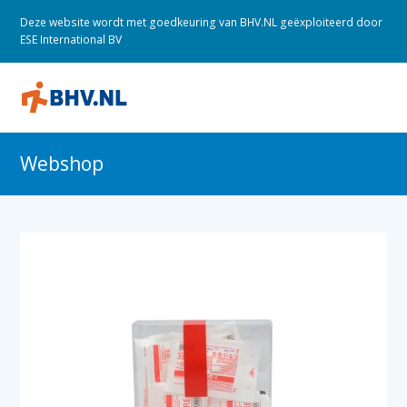
Deze website wordt met goedkeuring van BHV.NL geëxploiteerd door
ESE International BV
O
M
M
Webshop