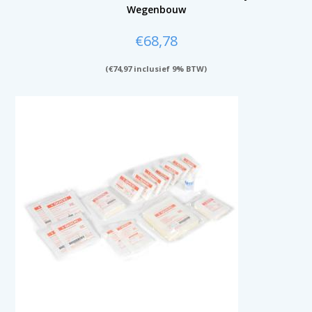
Wegenbouw
€
68,78
(
€
74,97
inclusief 9% BTW)