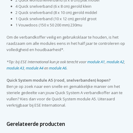
2 Quick wondsnelverband (6 x 8 cm) plat model
4 Quick snelverband (6 x 8 cm) gerold klein
2 Quick snelverband (8 x 10 cm) gerold middel
1 Quick snelverband (10 x 12 cm) gerold groot
1 Vouwdoos (150 x 50 200 mm) 230mu
Om de verbandkoffer veilig en gebruiksklaar te houden, is het
raadzaam om alle modules eens in het half jaar te controleren op
volledigheid en houdbaarheid*.
*Tip: bij ESE International kun je ook terecht voor
module A1
,
module A2
,
module A3
,
module A4
en
module A6
.
Quick System module A5 (rood, snelverbanden) kopen?
Ben je op zoek naar een snelle en gemakkelijke manier om het
steriele gedeelte van jouw Quick System A verbandkoffer aan te
vullen? Kies dan voor de Quick System module A5. Uiteraard
verkrijgbaar bij ESE International.
Gerelateerde producten