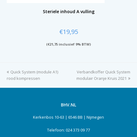
Steriele inhoud A vulling
€
19,95
(
€
21,75
inclusief 9% BTW)
previous
Quick System (module A1)
Verbandkoffer Quick System
next
rood kompressen
post:
modulair Oranje Kruis 2021
post:
BHV.NL
Kerkenbos 10-63 | 6546 BB | Nijmegen
Telefoon: 024 373 09 77