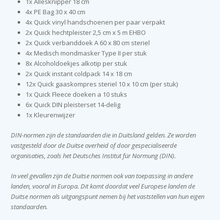
1x Allesknipper 18 cm
4x PE Bag 30 x 40 cm
4x Quick vinyl handschoenen per paar verpakt
2x Quick hechtpleister 2,5 cm x 5 m EHBO
2x Quick verbanddoek A 60 x 80 cm steriel
4x Medisch mondmasker Type II per stuk
8x Alcoholdoekjes alkotip per stuk
2x Quick instant coldpack 14 x 18 cm
12x Quick gaaskompres steriel 10 x 10 cm (per stuk)
1x Quick Fleece doeken a 10 stuks
6x Quick DIN pleisterset 14-delig
1x Kleurenwijzer
DIN-normen zijn de standaarden die in Duitsland gelden. Ze worden
vastgesteld door de Duitse overheid of door gespecialiseerde
organisaties, zoals het Deutsches Institut für Normung (DIN).
In veel gevallen zijn de Duitse normen ook van toepassing in andere
landen, vooral in Europa. Dit komt doordat veel Europese landen de
Duitse normen als uitgangspunt nemen bij het vaststellen van hun eigen
standaarden.