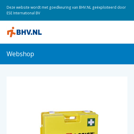
Deze website wordt met goedkeuring van BHV.NL geëxploiteerd door
ESE International BV
O
M
M
Webshop