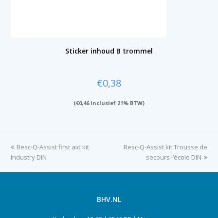
Sticker inhoud B trommel
€
0,38
(
€
0,46
inclusief 21% BTW)
previous
Resc-Q-Assist first aid kit
Resc-Q-Assist kit Trousse de
next
Industry DIN
post:
post:
secours l’école DIN
BHV.NL