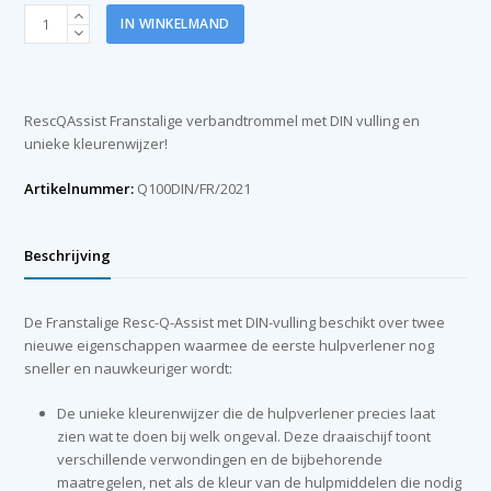
Resc-
IN WINKELMAND
Q-
Assist
kit
Trousse
RescQAssist Franstalige verbandtrommel met DIN vulling en
de
unieke kleurenwijzer!
secours
DIN13169:2021
Artikelnummer:
Q100DIN/FR/2021
aantal
Beschrijving
De Franstalige Resc-Q-Assist met DIN-vulling beschikt over twee
nieuwe eigenschappen waarmee de eerste hulpverlener nog
sneller en nauwkeuriger wordt:
De unieke kleurenwijzer die de hulpverlener precies laat
zien wat te doen bij welk ongeval. Deze draaischijf toont
verschillende verwondingen en de bijbehorende
maatregelen, net als de kleur van de hulpmiddelen die nodig