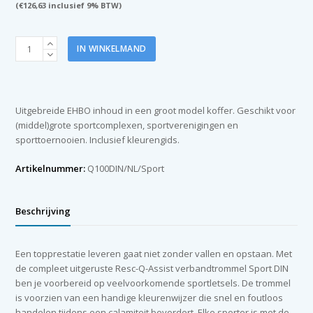
(
€
126,63
inclusief 9% BTW)
Resc-
IN WINKELMAND
Q-
Assist
verbandtrommel
Sport
Uitgebreide EHBO inhoud in een groot model koffer. Geschikt voor
DIN
(middel)grote sportcomplexen, sportverenigingen en
aantal
sporttoernooien. Inclusief kleurengids.
Artikelnummer:
Q100DIN/NL/Sport
Beschrijving
Een topprestatie leveren gaat niet zonder vallen en opstaan. Met
de compleet uitgeruste Resc-Q-Assist verbandtrommel Sport DIN
ben je voorbereid op veelvoorkomende sportletsels. De trommel
is voorzien van een handige kleurenwijzer die snel en foutloos
handelen tijdens een calamiteit bevordert. Elke sporter is met de