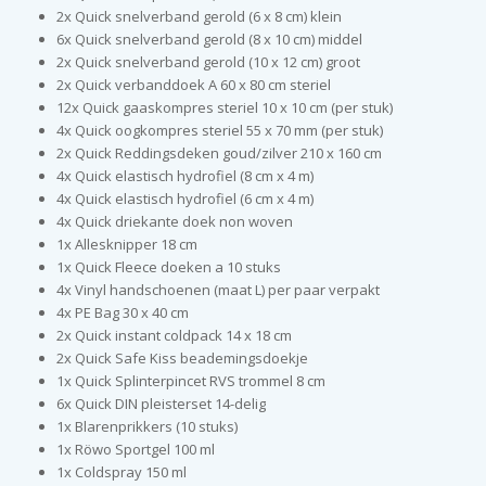
2x Quick snelverband gerold (6 x 8 cm) klein
6x Quick snelverband gerold (8 x 10 cm) middel
2x Quick snelverband gerold (10 x 12 cm) groot
2x Quick verbanddoek A 60 x 80 cm steriel
12x Quick gaaskompres steriel 10 x 10 cm (per stuk)
4x Quick oogkompres steriel 55 x 70 mm (per stuk)
2x Quick Reddingsdeken goud/zilver 210 x 160 cm
4x Quick elastisch hydrofiel (8 cm x 4 m)
4x Quick elastisch hydrofiel (6 cm x 4 m)
4x Quick driekante doek non woven
1x Allesknipper 18 cm
1x Quick Fleece doeken a 10 stuks
4x Vinyl handschoenen (maat L) per paar verpakt
4x PE Bag 30 x 40 cm
2x Quick instant coldpack 14 x 18 cm
2x Quick Safe Kiss beademingsdoekje
1x Quick Splinterpincet RVS trommel 8 cm
6x Quick DIN pleisterset 14-delig
1x Blarenprikkers (10 stuks)
1x Röwo Sportgel 100 ml
1x Coldspray 150 ml