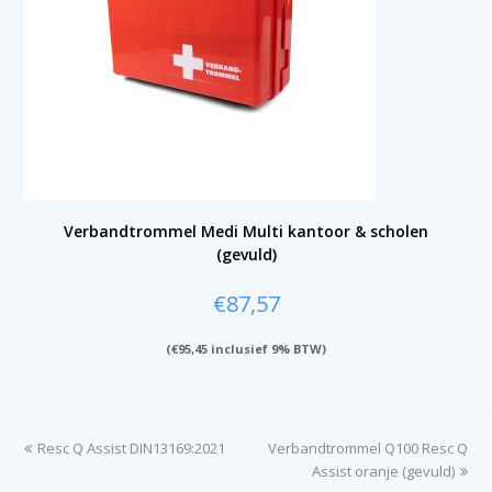
Verbandtrommel Medi Multi kantoor & scholen
(gevuld)
€
87,57
(
€
95,45
inclusief 9% BTW)
previous
Resc Q Assist DIN13169:2021
Verbandtrommel Q100 Resc Q
next
post:
post:
Assist oranje (gevuld)