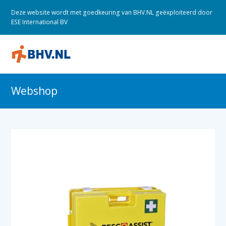
Deze website wordt met goedkeuring van BHV.NL geëxploiteerd door
ESE International BV
O
M
M
Webshop