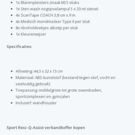
1x Blarenpleisters (maat M) 5 stuks
1x Steri wash oogspoelampul 5 x 20 ml steriel
4x ScanTape COACH 3,8 cm x 9 m
4x Medisch mondmasker Type II per stuk
8x Alcoholdoekjes alkotip per stuk
1x Kleurenwijzer
Specificaties:
Afmeting:
44,5 x 32 x 15 cm
Materiaal: ABS-kunststof (bestand tegen stof, vocht en
veelvuldig gebruik)
Toepassing: middelgrote tot grote zwembaden,
sportcomplexen en gymzalen
Inclusief: wandhouder
Sport Resc-Q-Assist verbandkoffer kopen