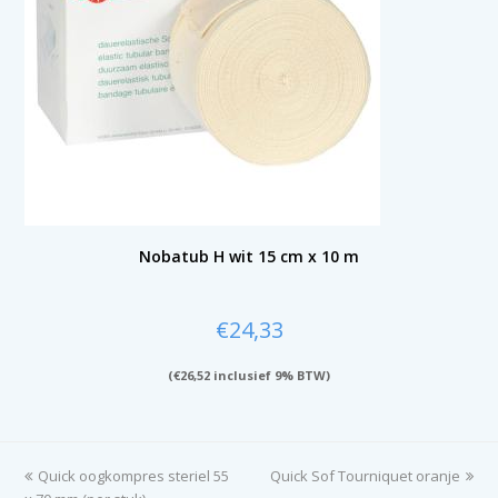
Nobatub H wit 15 cm x 10 m
€
24,33
(
€
26,52
inclusief 9% BTW)
previous
Quick oogkompres steriel 55
Quick Sof Tourniquet oranje
next