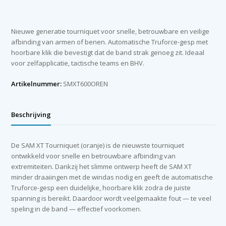
Tourniquet
oranje
aantal
Nieuwe generatie tourniquet voor snelle, betrouwbare en veilige
afbinding van armen of benen. Automatische Truforce-gesp met
hoorbare klik die bevestigt dat de band strak genoeg zit. Ideaal
voor zelfapplicatie, tactische teams en BHV.
Artikelnummer:
SMXT600OREN
Beschrijving
De SAM XT Tourniquet (oranje) is de nieuwste tourniquet
ontwikkeld voor snelle en betrouwbare afbinding van
extremiteiten. Dankzij het slimme ontwerp heeft de SAM XT
minder draaiingen met de windas nodig en geeft de automatische
Truforce-gesp een duidelijke, hoorbare klik zodra de juiste
spanning is bereikt. Daardoor wordt veelgemaakte fout — te veel
speling in de band — effectief voorkomen.