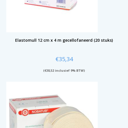
Elastomull 12 cm x 4 m gecellofaneerd (20 stuks)
€
35,34
(
€
38,52
inclusief 9% BTW)