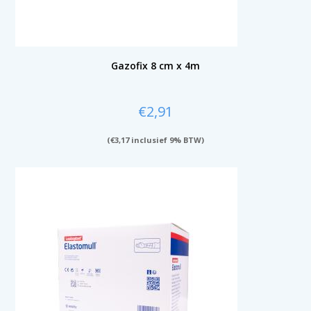
Gazofix 8 cm x 4m
€
2,91
(
€
3,17
inclusief 9% BTW)