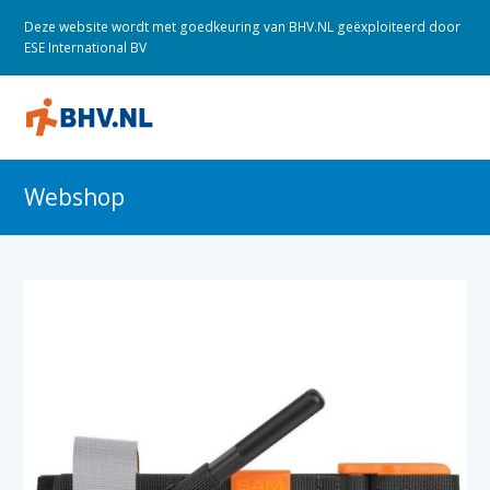
Deze website wordt met goedkeuring van BHV.NL geëxploiteerd door
ESE International BV
O
M
M
Webshop