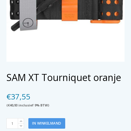
SAM XT Tourniquet oranje
€
37,55
(
€
40,93
inclusief 9% BTW)
SAM
IN WINKELMAND
XT