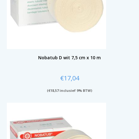
Nobatub D wit 7,5 cm x 10 m
€
17,04
(
€
18,57
inclusief 9% BTW)