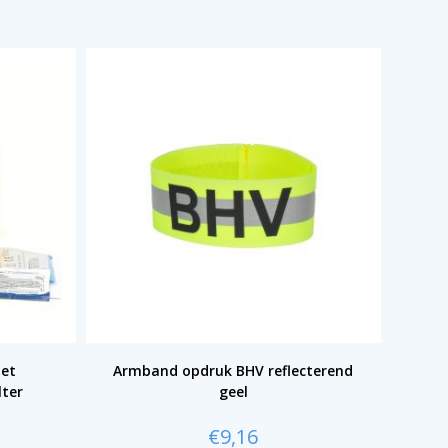
met
Armband opdruk BHV reflecterend
lter
geel
€
9,16