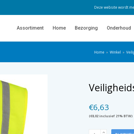
Deze website wordt me
Assortiment
Home
Bezorging
Onderhoud
Home
»
Winkel
»
Veil
Veiligheid
€
6,63
(
€
8,02
inclusief 21% BTW)
Veiligheidsvest