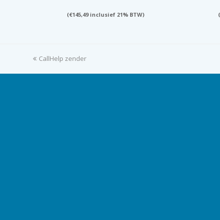
(
€
145,49
inclusief 21% BTW)
previous
CallHelp zender
post: