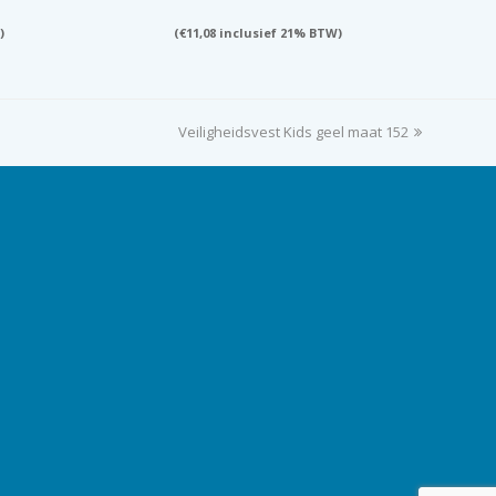
)
(
€
11,08
inclusief 21% BTW)
Veiligheidsvest Kids geel maat 152
next
post: