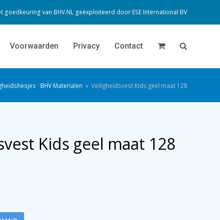
t goedkeuring van BHV.NL geëxploiteerd door
ESE International BV
Voorwaarden
Privacy
Contact
igheidshesjes
·
BHV Materialen
»
Veiligheidsvest Kids geel maat 128
svest Kids geel maat 128