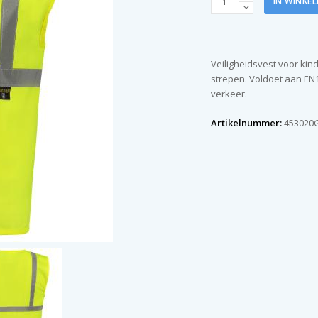
IN WINKE
Kids
geel
maat
128
Veiligheidsvest voor kin
aantal
strepen. Voldoet aan EN1
verkeer.
Artikelnummer:
453020