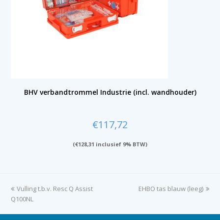
BHV verbandtrommel Industrie (incl. wandhouder)
€
117,72
(
€
128,31
inclusief 9% BTW)
previous
Vulling t.b.v. Resc Q Assist
EHBO tas blauw (leeg)
next
Q100NL
post:
post: