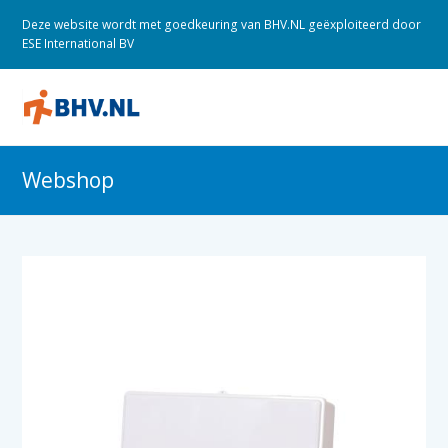
Deze website wordt met goedkeuring van BHV.NL geëxploiteerd door
ESE International BV
O
M
M
Webshop