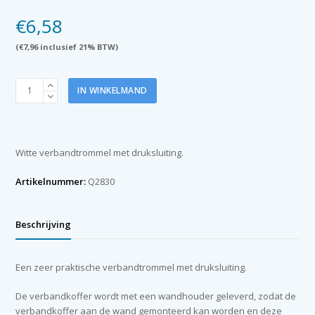
€
6,58
(
€
7,96
inclusief 21% BTW)
Verbandtrommel
IN WINKELMAND
B
wit
met
wandhouder
Witte verbandtrommel met druksluiting.
(leeg)
aantal
Artikelnummer:
Q2830
Beschrijving
Een zeer praktische verbandtrommel met druksluiting.
De verbandkoffer wordt met een wandhouder geleverd, zodat de
verbandkoffer aan de wand gemonteerd kan worden en deze