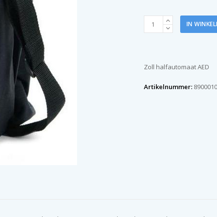
Zoll
IN WINKE
AED
plus
halfautomaat
(incl.
Zoll halfautomaat AED
tas)
aantal
Artikelnummer:
890001