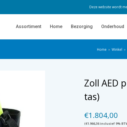
Deze website wordt me
Assortiment
Home
Bezorging
Onderhoud
Home
»
Winkel
»
Zoll AED p
tas)
€
1.804,00
(
€
1.966,36
inclusief 9% BT