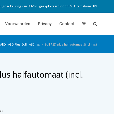
t goedkeuring van BHV.NL geëxploiteerd door
ESE International BV
Voorwaarden
Privacy
Contact
AED
·
AED Plus Zoll
·
AED tas
»
Zoll AED plus halfautomaat (incl. tas)
lus halfautomaat (incl.
W)