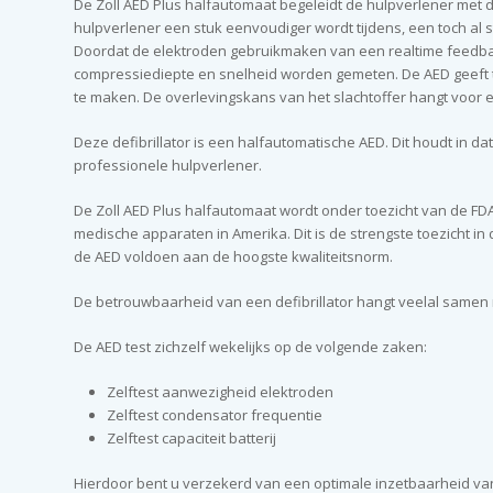
De Zoll AED Plus halfautomaat begeleidt de hulpverlener met d
hulpverlener een stuk eenvoudiger wordt tijdens, een toch al st
Doordat de elektroden gebruikmaken van een realtime feedback 
compressiediepte en snelheid worden gemeten. De AED geeft ti
te maken. De overlevingskans van het slachtoffer hangt voor 
Deze defibrillator is een halfautomatische AED. Dit houdt in 
professionele hulpverlener.
De Zoll AED Plus halfautomaat wordt onder toezicht van de FD
medische apparaten in Amerika. Dit is de strengste toezicht 
de AED voldoen aan de hoogste kwaliteitsnorm.
De betrouwbaarheid van een defibrillator hangt veelal samen met
De AED test zichzelf wekelijks op de volgende zaken:
Zelftest aanwezigheid elektroden
Zelftest condensator frequentie
Zelftest capaciteit batterij
Hierdoor bent u verzekerd van een optimale inzetbaarheid van 