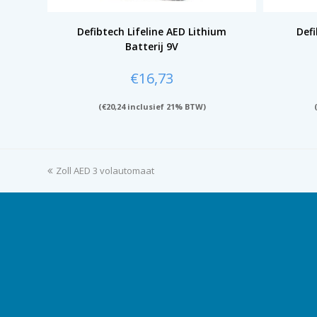
Defibtech Lifeline AED Lithium
Defi
Batterij 9V
€
16,73
(
€
20,24
inclusief 21% BTW)
previous
Zoll AED 3 volautomaat
post: