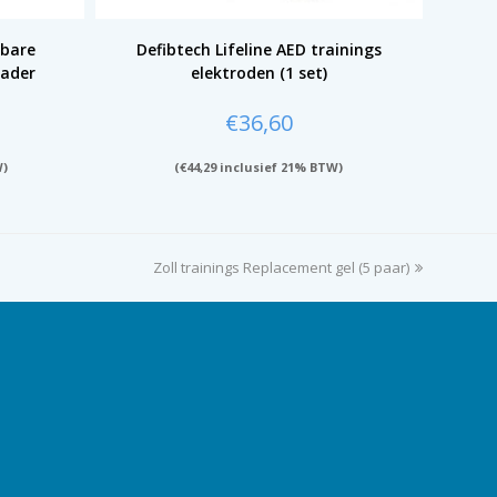
dbare
Defibtech Lifeline AED trainings
lader
elektroden (1 set)
€
36,60
W)
(
€
44,29
inclusief 21% BTW)
Zoll trainings Replacement gel (5 paar)
next
post: