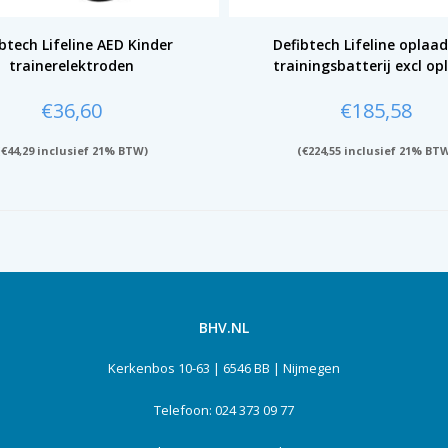
btech Lifeline AED Kinder
Defibtech Lifeline oplaa
trainerelektroden
trainingsbatterij excl op
€
36,60
€
185,58
(
€
44,29
inclusief 21% BTW)
(
€
224,55
inclusief 21% BT
BHV.NL
Kerkenbos 10-63 | 6546 BB | Nijmegen
Telefoon: 024 373 09 77