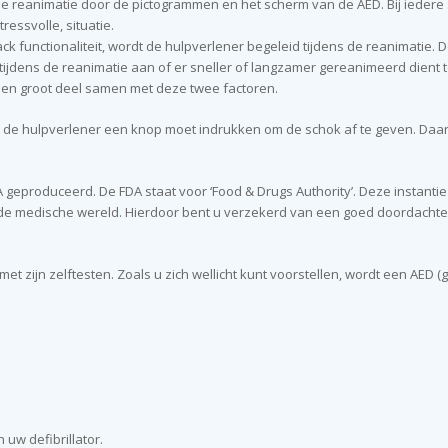
e reanimatie door de pictogrammen en het scherm van de AED. Bij iedere 
ressvolle, situatie.
functionaliteit, wordt de hulpverlener begeleid tijdens de reanimatie. 
jdens de reanimatie aan of er sneller of langzamer gereanimeerd dient t
een groot deel samen met deze twee factoren.
dat de hulpverlener een knop moet indrukken om de schok af te geven. Da
A geproduceerd. De FDA staat voor ‘Food & Drugs Authority’. Deze insta
in de medische wereld. Hierdoor bent u verzekerd van een goed doordachte
 zijn zelftesten. Zoals u zich wellicht kunt voorstellen, wordt een AED (g
uw defibrillator.