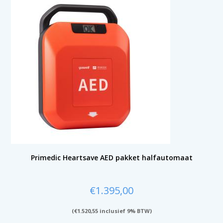
Primedic Heartsave AED pakket halfautomaat
€
1.395,00
(
€
1.520,55
inclusief 9% BTW)