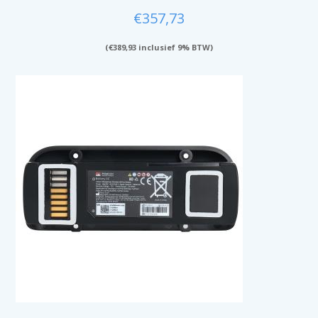
€
357,73
(
€
389,93
inclusief 9% BTW)