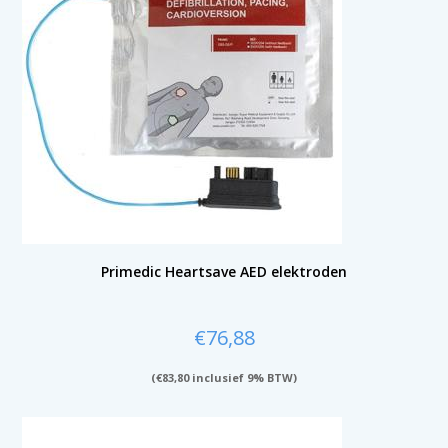
Primedic Heartsave AED elektroden
€
76,88
(
€
83,80
inclusief 9% BTW)