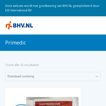
Deze website wordt met goedkeuring van BHV.NL geëxploiteerd door
ESE International BV
O
M
M
Primedic
Toont alle 13 resultaten