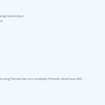
lange levensduur.
nd.
plossing? Bestel dan ons complete Primedic HeartSave AED