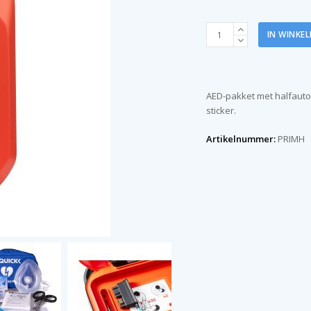
Primedic
IN WINKE
Heartsave
AED
pakket
halfautomaat
AED-pakket met halfautom
aantal
sticker.
Artikelnummer:
PRIMH