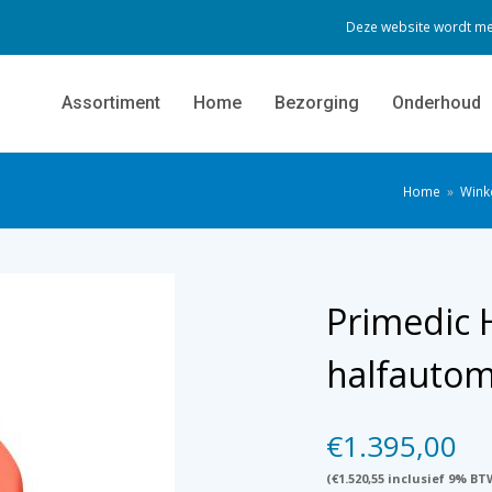
Deze website wordt me
Assortiment
Home
Bezorging
Onderhoud
Home
»
Wink
Primedic 
halfautom
€
1.395,00
(
€
1.520,55
inclusief 9% BT