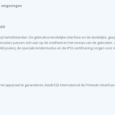
he omgevingen
 AED
 hartstilstanden. De gebruiksvriendelijke interface en de duidelijke, ges
structies passen zich aan op de snelheid en het niveau van de gebruiker
(360 joules), de speciale kindermodus en de IP55-certificering zorgen voor 
het apparaat te garanderen, biedt ESE International de Primedic HeartSav