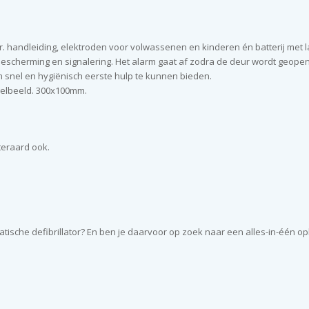
or. handleiding, elektroden voor volwassenen en kinderen én batterij met 
 bescherming en signalering. Het alarm gaat af zodra de deur wordt geope
 snel en hygiënisch eerste hulp te kunnen bieden.
egelbeeld. 300x100mm.
teraard ook.
tische defibrillator? En ben je daarvoor op zoek naar een alles-in-één o