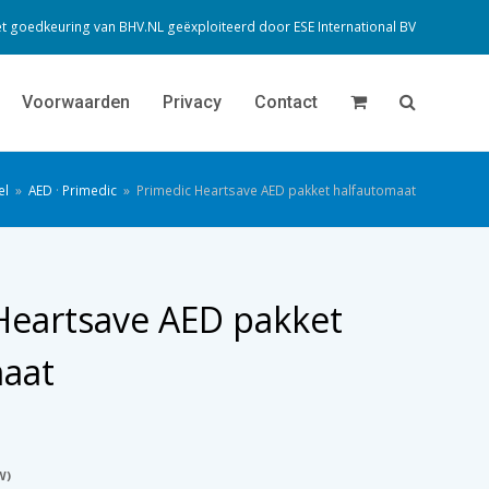
t goedkeuring van BHV.NL geëxploiteerd door
ESE International BV
Voorwaarden
Privacy
Contact
el
»
AED
·
Primedic
»
Primedic Heartsave AED pakket halfautomaat
Heartsave AED pakket
aat
W)