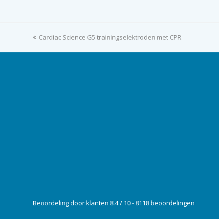
previous
Cardiac Science G5 trainingselektroden met CPR
post:
Beoordeling door klanten 8.4 / 10 - 8118 beoordelingen