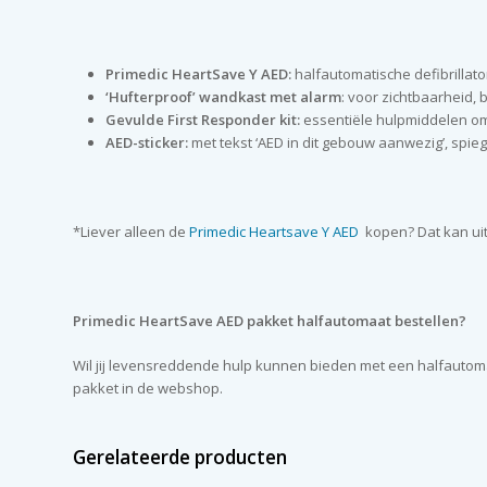
Primedic HeartSave Y AED:
halfautomatische defibrillat
‘Hufterproof’ wandkast met alarm
: voor zichtbaarheid,
Gevulde First Responder kit:
essentiële hulpmiddelen om
AED-sticker:
met tekst ‘AED in dit gebouw aanwezig’, spi
*Liever alleen de
Primedic Heartsave Y AED
kopen? Dat kan ui
Primedic HeartSave AED pakket halfautomaat bestellen?
Wil jij levensreddende hulp kunnen bieden met een halfautoma
pakket in de webshop.
Gerelateerde producten