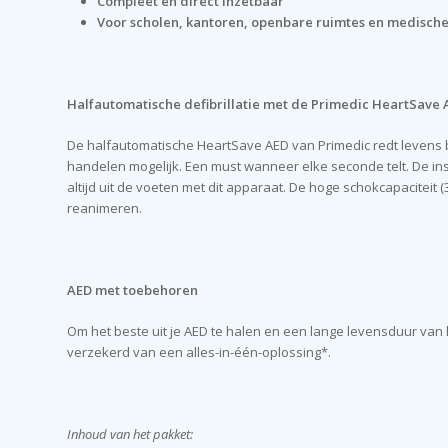
Compleet en direct inzetbaar
Voor scholen, kantoren, openbare ruimtes en medisc
Halfautomatische defibrillatie met de Primedic HeartSave
De halfautomatische HeartSave AED van Primedic redt levens bij
handelen mogelijk. Een must wanneer elke seconde telt. De in
altijd uit de voeten met dit apparaat. De hoge schokcapaciteit 
reanimeren.
AED met toebehoren
Om het beste uit je AED te halen en een lange levensduur van 
verzekerd van een alles-in-één-oplossing*.
Inhoud van het pakket: