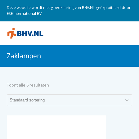
Deze website wordt met goedkeuring van BHV.NL geëxploiteerd door
ESE International BV
O
M
M
Zaklampen
Toont alle 6 resultaten