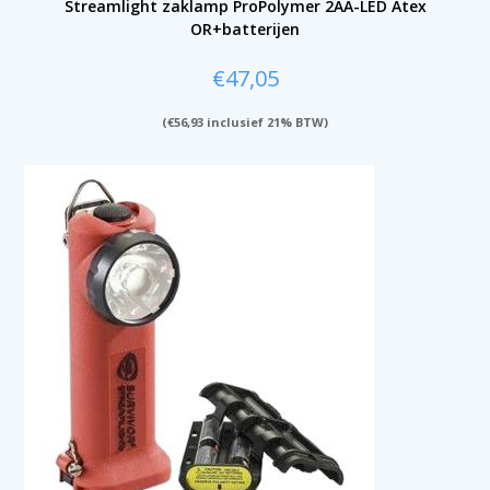
Streamlight zaklamp ProPolymer 2AA-LED Atex
OR+batterijen
€
47,05
(
€
56,93
inclusief 21% BTW)