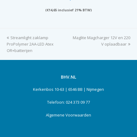
(
€
14,65
inclusief 21% BTW)
previous
Streamlight zaklamp
Maglite Magcharger 12V en 220
next
ProPolymer 2AA-LED Atex
post:
post:
V oplaadbaar
OR+batterijen
BHV.NL
Kerkenbos 10-63 | 6546 BB | Nijmegen
Telefoon: 024 373 09 77
Algemene Voorwaarden