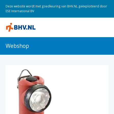
Deze website wordt met goedkeuring van BHV.NL geëxploiteerd door
ESE International BV
O
M
M
Webshop