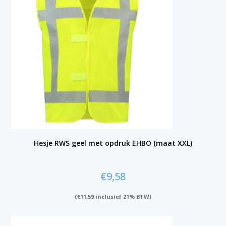
Hesje RWS geel met opdruk EHBO (maat XXL)
€
9,58
(
€
11,59
inclusief 21% BTW)