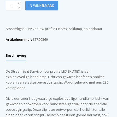
Survivor
IN WINKELMAND
low-
profile
Ex
Atex
Streamlight Survivor low profile Ex Atex zaklamp, oplaadbaar
zaklamp
met
Artikelnummer:
STR90569
lader
aantal
Beschrijving
De Streamlight Survivor low profile LED Ex ATEX is een
explosieveilige handlamp. Licht van gewicht, heeft een haakse
kop en een stevige bevestigingsclip. Wordt geleverd met een 230
volt oplader.
Dit is een zeer hoogwaardige explosieveilige handlamp. Licht van
gewicht en ontworpen voor handsfree gebruik door de speciale
bevestigingsclip. Deze clip is zo ontworpen dat het licht ten alle
tijden naar voren schijnt. De lamp heeft een goede houvast, ook