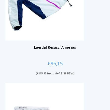
Laerdal Resusci Anne jas
€
95,15
(
€
115,13
inclusief 21% BTW)