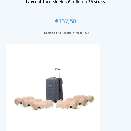
Laerdal face shields 6 rollen a 36 stuks
€
137,50
(
€
166,38
inclusief 21% BTW)