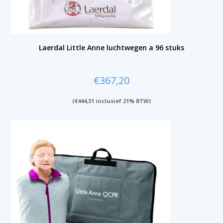
Laerdal Little Anne luchtwegen a 96 stuks
€
367,20
(
€
444,31
inclusief 21% BTW)