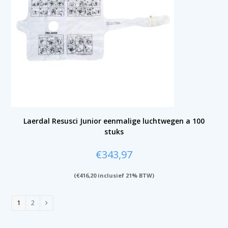
Laerdal Resusci Junior eenmalige luchtwegen a 100
stuks
€
343,97
(
€
416,20
inclusief 21% BTW)
1
2