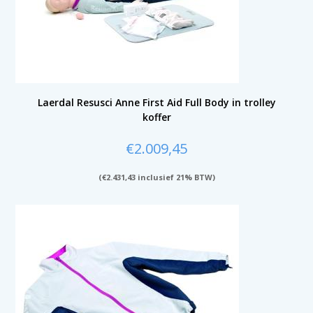
Laerdal Resusci Anne First Aid Full Body in trolley
koffer
€
2.009,45
(
€
2.431,43
inclusief 21% BTW)