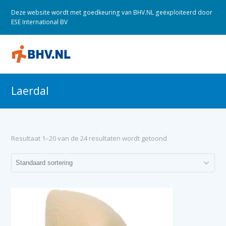
Deze website wordt met goedkeuring van BHV.NL geëxploiteerd door
ESE International BV
O
M
M
Laerdal
Resultaat 1–20 van de 24 resultaten wordt getoond